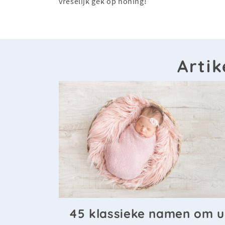
vreselijk gek op honing!
Arti
45 klassieke namen om u