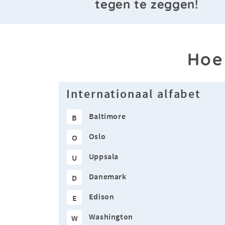
tegen te zeggen!
Hoe
Internationaal alfabet
Baltimore
B
Oslo
O
Uppsala
U
Danemark
D
Edison
E
Washington
W