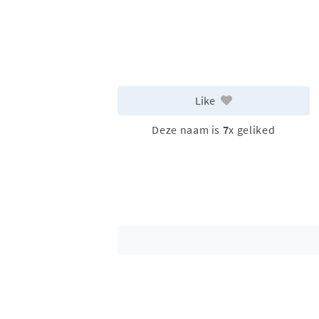
Like
Deze naam is
7
x geliked