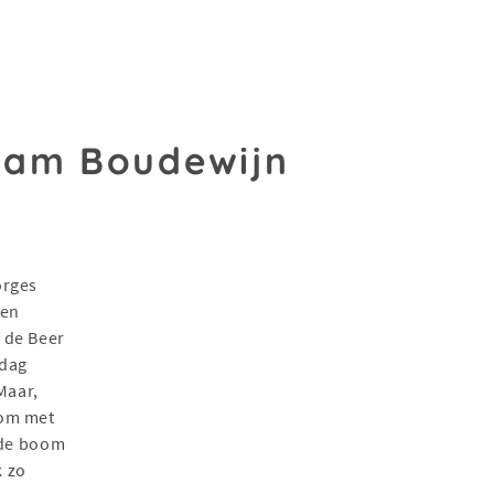
aam Boudewijn
orges
 en
 de Beer
 dag
Maar,
oom met
 de boom
k zo