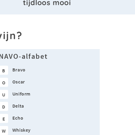
tijdloos mooi
ijn?
NAVO-alfabet
Bravo
B
Oscar
O
Uniform
U
Delta
D
Echo
E
Whiskey
W