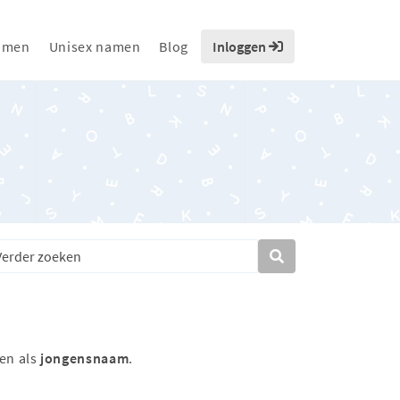
amen
Unisex namen
Blog
Inloggen
en als
jongensnaam
.