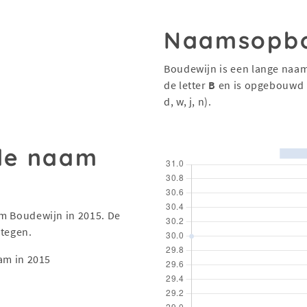
Naamsopb
Boudewijn is een lange naam
de letter
B
en is opgebouwd 
d, w, j, n).
 de naam
aam Boudewijn in 2015. De
stegen.
am in 2015