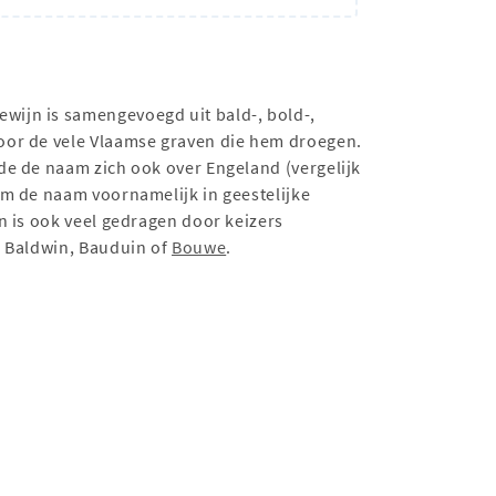
wijn is samengevoegd uit bald-, bold-,
oor de vele Vlaamse graven die hem droegen.
de de naam zich ook over Engeland (vergelijk
am de naam voornamelijk in geestelijke
n is ook veel gedragen door keizers
n Baldwin, Bauduin of
Bouwe
.