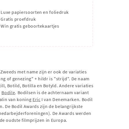
Luxe papiersoorten en foliedruk
Gratis proefdruk
Win gratis geboortekaartjes
t Zweeds met name zijn er ook de variaties
g of genezing" + hildr is "strijd". De naam
l, Botild, Botilla en Botyld. Andere variaties
n
Bodile
. Bodilsen is de achternaam variant
alin van koning
Eric
I van Denemarken. Bodil
 De Bodil Awards zijn de belangrijkste
lmmedarbejderforeningen). De Awards werden
de oudste filmprijzen in Europa.