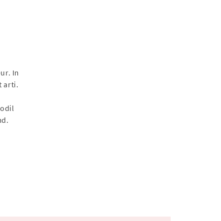
ur. In
 arti.
odil
md.