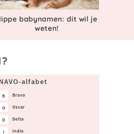
ippe babynamen: dit wil je
weten!
l?
NAVO-alfabet
Bravo
B
Oscar
O
Delta
D
India
I