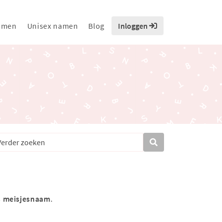
amen
Unisex namen
Blog
Inloggen
s
meisjesnaam
.