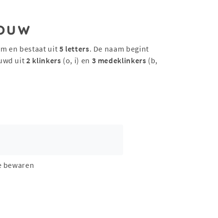
ouw
am en bestaat uit
5 letters
. De naam begint
uwd uit
2 klinkers
(o, i) en
3 medeklinkers
(b,
e bewaren