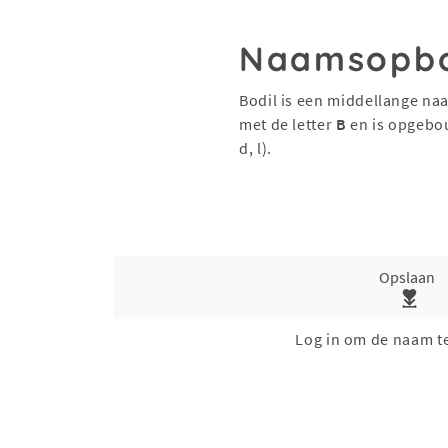
Naamsopb
Bodil is een middellange na
met de letter
B
en is opgebo
d, l).
Opslaan
Log in om de naam t