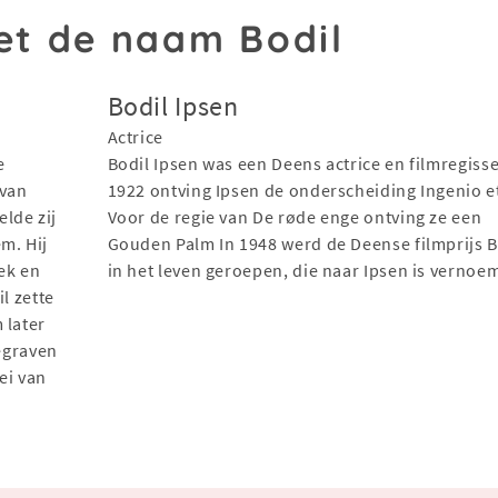
t de naam Bodil
Bodil Ipsen
Actrice
e
Bodil Ipsen was een Deens actrice en filmregisse
 van
1922 ontving Ipsen de onderscheiding Ingenio et
lde zij
Voor de regie van De røde enge ontving ze een
m. Hij
Gouden Palm In 1948 werd de Deense filmprijs B
iek en
in het leven geroepen, die naar Ipsen is vernoe
l zette
 later
begraven
ei van