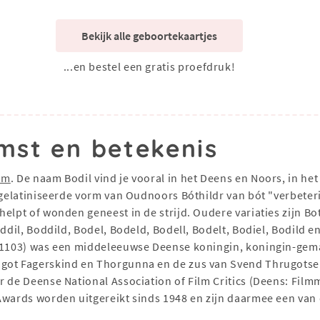
Bekijk alle geboortekaartjes
...en bestel een gratis proefdruk!
mst en betekenis
am
. De naam Bodil vind je vooral in het Deens en Noors, in he
 gelatiniseerde vorm van Oudnoors Bóthildr van bót "verbeterin
lpt of wonden geneest in de strijd. Oudere variaties zijn Botil
oddil, Boddild, Bodel, Bodeld, Bodell, Bodelt, Bodiel, Bodild e
† 1103) was een middeleeuwse Deense koningin, koningin-gem
got Fagerskind en Thorgunna en de zus van Svend Thrugotsen.
or de Deense National Association of Film Critics (Deens: Fi
Awards worden uitgereikt sinds 1948 en zijn daarmee een van 