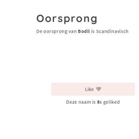
Oorsprong
De oorsprong van
Bodil
is Scandinavisch
Like
Deze naam is
8
x geliked