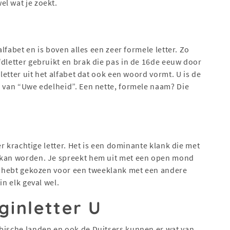
l wat je zoekt.
alfabet en is boven alles een zeer formele letter. Zo
fdletter gebruikt en brak die pas in de 16de eeuw door
 letter uit het alfabet dat ook een woord vormt. U is de
g van “Uwe edelheid”. Een nette, formele naam? Die
eer krachtige letter. Het is een dominante klank die met
d kan worden. Je spreekt hem uit met een open mond
je hebt gekozen voor een tweeklank met een andere
in elk geval wel.
inletter U
abische landen en ook de Duitsers kunnen er wat van.