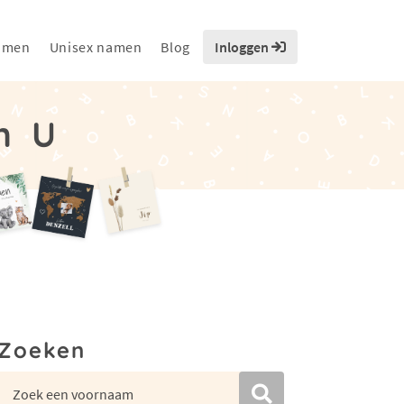
amen
Unisex namen
Blog
Inloggen
n U
Zoeken