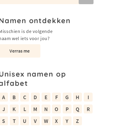
Namen ontdekken
Misschien is de volgende
naam wel iets voor jou?
Verras me
Unisex namen op
alfabet
A
B
C
D
E
F
G
H
I
J
K
L
M
N
O
P
Q
R
S
T
U
V
W
X
Y
Z