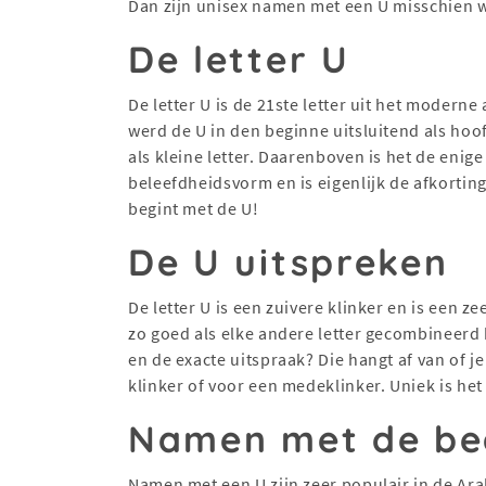
Dan zijn unisex namen met een U misschien we
De letter U
De letter U is de 21ste letter uit het moderne 
werd de U in den beginne uitsluitend als hoo
als kleine letter. Daarenboven is het de enige
beleefdheidsvorm en is eigenlijk de afkortin
begint met de U!
De U uitspreken
De letter U is een zuivere klinker en is een z
zo goed als elke andere letter gecombineer
en de exacte uitspraak? Die hangt af van of 
klinker of voor een medeklinker. Uniek is het 
Namen met de beg
Namen met een U zijn zeer populair in de Ar