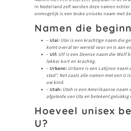
In Nederland zelf worden deze namen echter vr
onmogelijk is een leuke uniseks naam met de l
Namen die begin
–
Ulai:
Ulai is een krachtige naam die g
komt overal ter wereld voor en is aan e
–
Ulf:
Ulf is een Deense naam die Wolf b
lekker kort en krachtig.
–
Urbane:
Urbane is een Latijnse naam d
stad”. Net zoals alle namen met een U is
uw kind.
–
Utah:
Utah is een Amerikaanse naam di
afgeleide van Uta en betekent gelukkig m
Hoeveel unisex be
U?