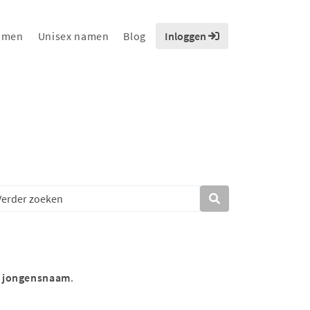
amen
Unisex namen
Blog
Inloggen
s
jongensnaam
.