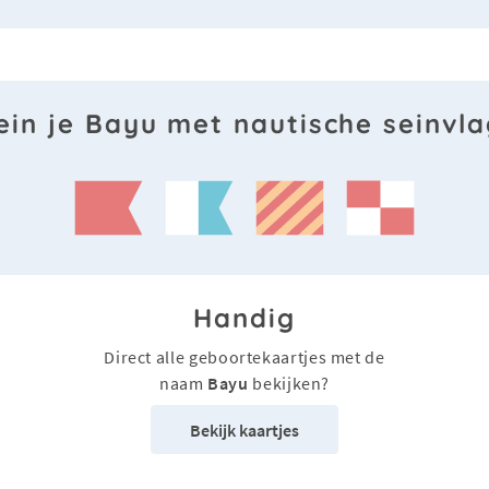
ein je Bayu met nautische seinvl
Handig
Direct alle geboortekaartjes met de
naam
Bayu
bekijken?
Bekijk kaartjes