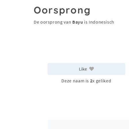
Oorsprong
De oorsprong van
Bayu
is Indonesisch
Like
Deze naam is
2
x geliked