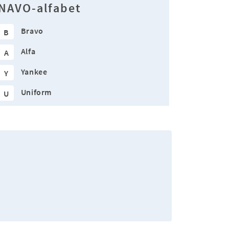
NAVO-alfabet
Bravo
B
Alfa
A
Yankee
Y
Uniform
U
.