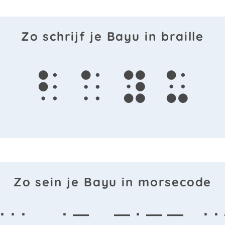
Zo schrijf je Bayu in braille
b
a
y
u
Zo sein je Bayu in morsecode
 · ·
· —
— · — —
· 