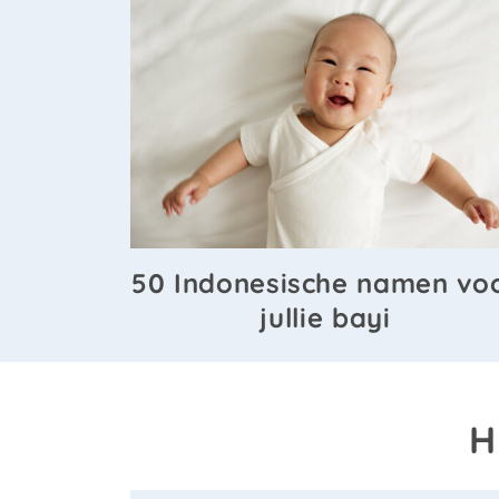
50 Indonesische namen vo
jullie bayi
H