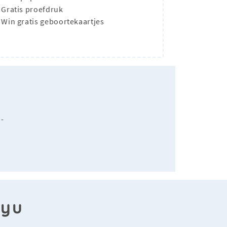
Gratis proefdruk
Win gratis geboortekaartjes
-
ayu