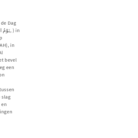
p
AH), in
Al
t bevel
oeg een
ibn
 tussen
 slag
 en
lingen