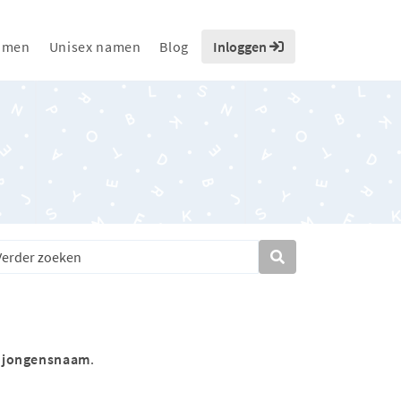
amen
Unisex namen
Blog
Inloggen
s
jongensnaam
.