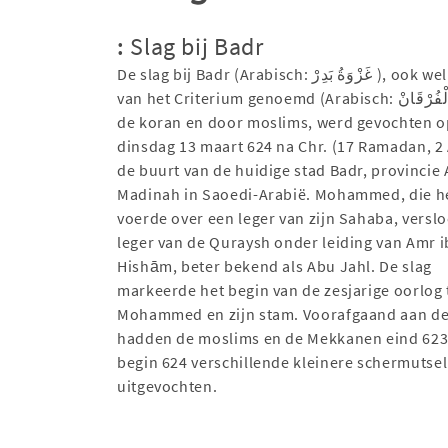
:
Slag bij Badr
De slag bij Badr (Arabisch: غَزْوَةُ بَدِرْ ), ook wel de Dag
van het Criterium genoemd (Arabisch: يَوْمُ الْفُرْقَانْ, ) in
de koran en door moslims, werd gevochten o
dinsdag 13 maart 624 na Chr. (17 Ramadan, 2 
de buurt van de huidige stad Badr, provincie 
Madinah in Saoedi-Arabië. Mohammed, die he
voerde over een leger van zijn Sahaba, versl
leger van de Quraysh onder leiding van Amr 
Hishām, beter bekend als Abu Jahl. De slag
markeerde het begin van de zesjarige oorlog
Mohammed en zijn stam. Voorafgaand aan de
hadden de moslims en de Mekkanen eind 623
begin 624 verschillende kleinere schermutse
uitgevochten.