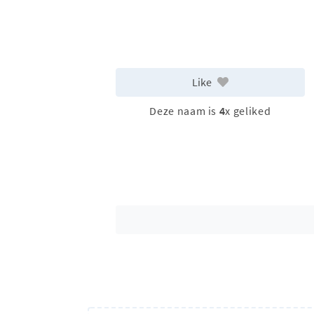
Like
Deze naam is
4
x geliked