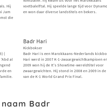
voetballer. hij kwam uit voor het Marokkaans
ls. Hij
voetbalelftal. Hij speelde lange tijd voor Dynam
ni Jam
en won daar diverse landstitels en bekers.
omst die
Badr Hari
Kickbokser
3) (
Badr Hari is een Marokkaans-Nederlands kickbo
Hari werd in 2007 K-1-zwaargewichtkampioen en
angend
2009 won hij de It's Showtime-wereldtitel voor
arde en
zwaargewichten. Hij stond in 2008 en 2009 in de 
familie.
van de K-1 World Grand Prix Final.
e naam Badr