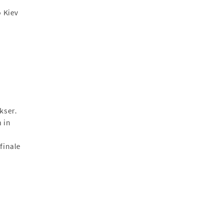
o Kiev
kser.
 in
finale