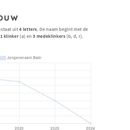
ouw
staat uit
4 letters
. De naam begint met de
t
1 klinker
(a) en
3 medeklinkers
(b, d, r).