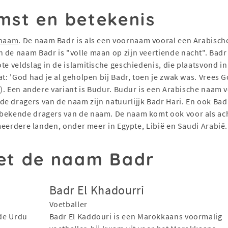
mst en betekenis
snaam
. De naam Badr is als een voornaam vooral een Arabisc
 de naam Badr is "volle maan op zijn veertiende nacht". Badr
ote veldslag in de islamitische geschiedenis, die plaatsvond
at: 'God had je al geholpen bij Badr, toen je zwak was. Vrees 
e dragers van de naam zijn natuurlijjk Badr Hari. En ook Badr
 bekende dragers van de naam. De naam komt ook voor als ac
n meerdere landen, onder meer in Egypte, Libië en Saudi Arabië.
t de naam Badr
Badr El Khadourri
Voetballer
rde Urdu
Badr El Kaddouri is een Marokkaans voormalig