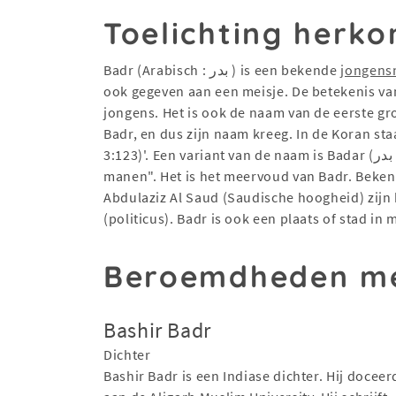
Toelichting herko
Badr (Arabisch : بدر ) is een bekende
jongen
ook gegeven aan een meisje. De betekenis van
jongens. Het is ook de naam van de eerste gr
Badr, en dus zijn naam kreeg. In de Koran sta
3:123)'. Een variant van de naam is Badar (بدر ). Een andere variant is Budur. Budur is een Arabische naam voor jongens en meisjes en betekent "volle
manen". Het is het meervoud van Badr. Bekend
Abdulaziz Al Saud (Saudische hoogheid) zijn
(politicus). Badr is ook een plaats of stad i
Beroemdheden me
Bashir Badr
Dichter
Bashir Badr is een Indiase dichter. Hij docee