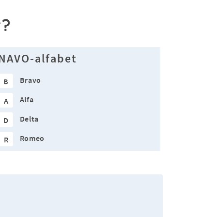
r?
NAVO-alfabet
Bravo
B
Alfa
A
Delta
D
Romeo
R