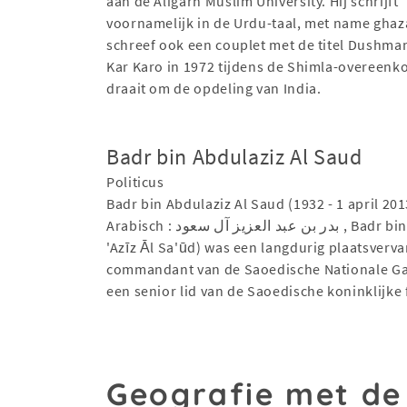
aan de Aligarh Muslim University. Hij schrijft
voornamelijk in de Urdu-taal, met name ghaza
schreef ook een couplet met de titel Dushma
Kar Karo in 1972 tijdens de Shimla-overeenk
draait om de opdeling van India.
Badr bin Abdulaziz Al Saud
Politicus
Badr bin Abdulaziz Al Saud (1932 - 1 april 201
Arabisch : بدر بن عبد العزيز آل سعود , Badr bin 'Abd al
'Azīz Āl Sa'ūd) was een langdurig plaatsverv
commandant van de Saoedische Nationale G
een senior lid van de Saoedische koninklijke 
Geografie met d