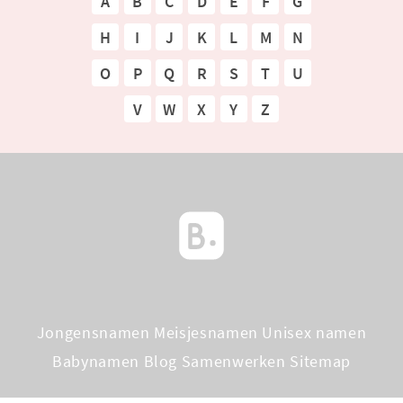
A
B
C
D
E
F
G
H
I
J
K
L
M
N
O
P
Q
R
S
T
U
V
W
X
Y
Z
Jongensnamen
Meisjesnamen
Unisex namen
Babynamen Blog
Samenwerken
Sitemap