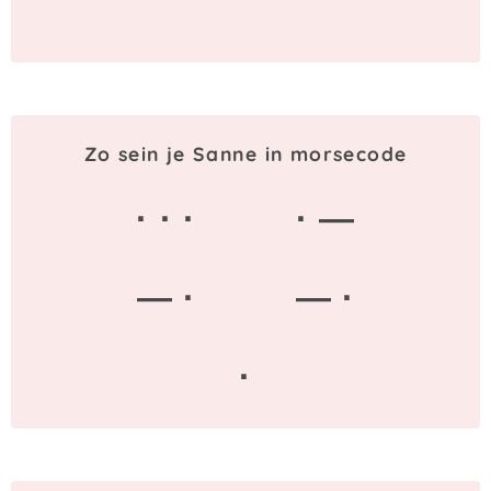
Zo sein je Sanne in morsecode
· · ·
· —
— ·
— ·
·