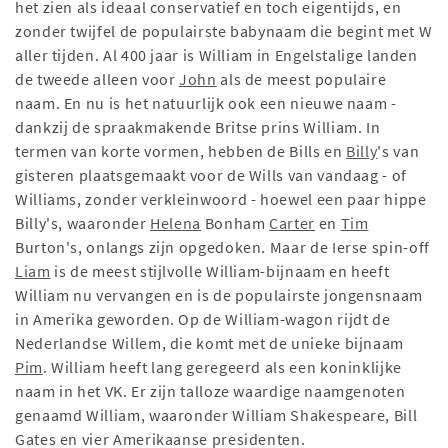
het zien als ideaal conservatief en toch eigentijds, en
zonder twijfel de populairste babynaam die begint met W
aller tijden. Al 400 jaar is William in Engelstalige landen
de tweede alleen voor
John
als de meest populaire
naam. En nu is het natuurlijk ook een nieuwe naam -
dankzij de spraakmakende Britse prins William. In
termen van korte vormen, hebben de Bills en
Billy
's van
gisteren plaatsgemaakt voor de Wills van vandaag - of
Williams, zonder verkleinwoord - hoewel een paar hippe
Billy's, waaronder
Helena
Bonham
Carter
en
Tim
Burton's, onlangs zijn opgedoken. Maar de Ierse spin-off
Liam
is de meest stijlvolle William-bijnaam en heeft
William nu vervangen en is de populairste jongensnaam
in Amerika geworden. Op de William-wagon rijdt de
Nederlandse Willem, die komt met de unieke bijnaam
Pim
. William heeft lang geregeerd als een koninklijke
naam in het VK. Er zijn talloze waardige naamgenoten
genaamd William, waaronder William Shakespeare, Bill
Gates en vier Amerikaanse presidenten.