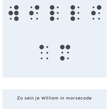
w
i
l
l
i
a
m
Zo sein je William in morsecode