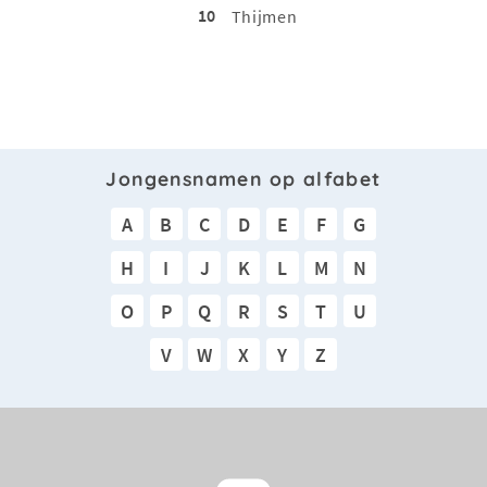
10
Thijmen
Jongensnamen op alfabet
A
B
C
D
E
F
G
H
I
J
K
L
M
N
O
P
Q
R
S
T
U
V
W
X
Y
Z