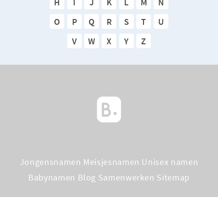
H
I
J
K
L
M
N
O
P
Q
R
S
T
U
V
W
X
Y
Z
Jongensnamen
Meisjesnamen
Unisex namen
Babynamen Blog
Samenwerken
Sitemap