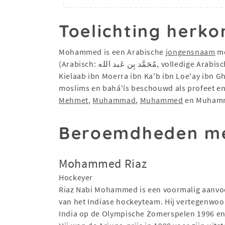
Toelichting herko
Mohammed is een Arabische
jongensnaam
me
(Arabisch: مُحَمَّد بِن عَبد الله, volledige Arabische naam: Moehammad ibn 'Abd Allah ibn 'Abd al-Moettalib ibn Hasjim ibn 'Abd Manaf al-Koeraisji ibn
Kielaab ibn Moerra ibn Ka'b ibn Loe'ay ibn Gh
moslims en bahá'ís beschouwd als profeet 
Mehmet
,
Muhammad
,
Muhammed
en Muhamm
Beroemdheden m
Mohammed Riaz
Hockeyer
Riaz Nabi Mohammed is een voormalig aanvo
van het Indiase hockeyteam. Hij vertegenwo
India op de Olympische Zomerspelen 1996 en