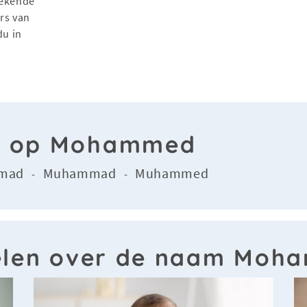
stekende
ers van
du in
en op Mohammed
mad
Muhammad
Muhammed
-
-
elen over de naam Moh