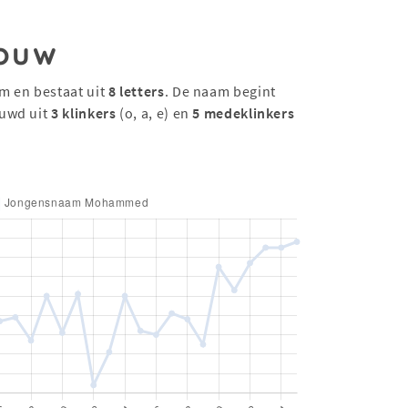
ouw
 en bestaat uit
8 letters
. De naam begint
uwd uit
3 klinkers
(o, a, e) en
5 medeklinkers