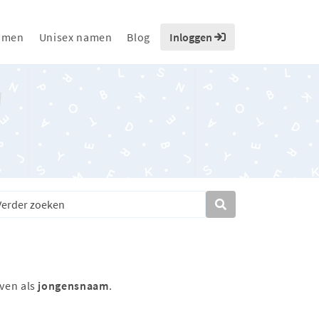
amen
Unisex namen
Blog
Inloggen
ven als
jongensnaam
.