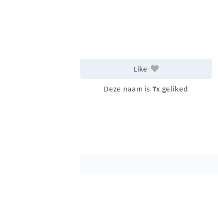
Like
Deze naam is
7
x geliked