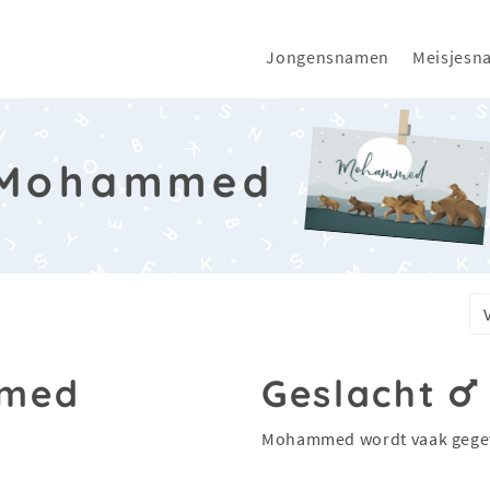
Jongensnamen
Meisjesn
Mohammed
mmed
Geslacht
Mohammed wordt vaak gege