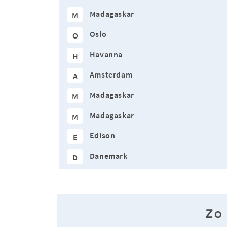
Madagaskar
M
Oslo
O
Havanna
H
Amsterdam
A
Madagaskar
M
Madagaskar
M
Edison
E
Danemark
D
Zo