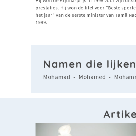
Hij won de Arjuna-prijs in 1998 voor zijn uit
prestaties. Hij won de titel voor "Beste sport
het jaar" van de eerste minister van Tamil Na
1999.
Namen die lijk
Mohamad
Mohamed
Moham
-
-
Artik