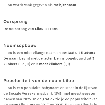
Lilou wordt vaak gegeven als
meisjesnaam
.
Oorsprong
De oorsprong van
Lilou
is Frans
Naamsopbouw
Lilou is een middellange naam en bestaat uit
5 letters
.
De naam begint met de letter
L
en is opgebouwd uit
3
klinkers
(i, o, u) en
2 medeklinkers
(l, l).
Populariteit van de naam Lilou
Lilou is een populaire babynaam en staat in de lijst van
de Sociale Verzekeringsbank (SVB) met meest gegeven
namen van 2025. In de grafiek zie je de populariteit van
de naam Lilou tussen 2017 en 2025. De naam Lilou is in