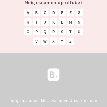
Meisjesnamen op alfabet
A
B
C
D
E
F
G
H
I
J
K
L
M
N
O
P
Q
R
S
T
U
V
W
X
Y
Z
Jongensnamen
Meisjesnamen
Unisex namen