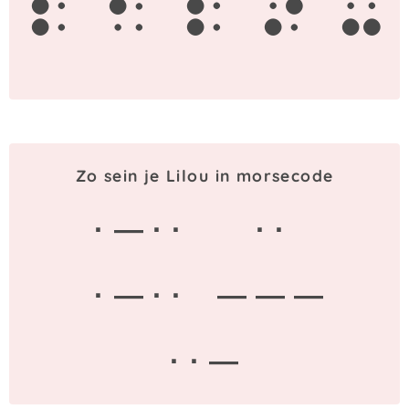
l
i
l
o
u
Zo sein je Lilou in morsecode
· — · ·
· ·
· — · ·
— — —
· · —