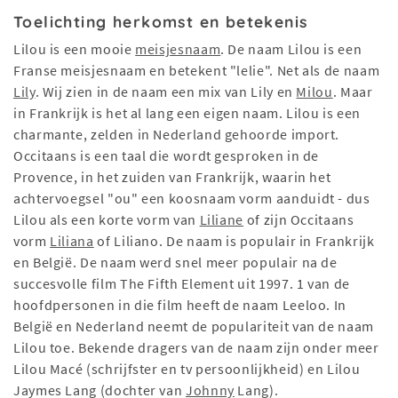
Toelichting herkomst en betekenis
Lilou is een mooie
meisjesnaam
. De naam Lilou is een
Franse meisjesnaam en betekent "lelie". Net als de naam
Lily
. Wij zien in de naam een mix van Lily en
Milou
. Maar
in Frankrijk is het al lang een eigen naam. Lilou is een
charmante, zelden in Nederland gehoorde import.
Occitaans is een taal die wordt gesproken in de
Provence, in het zuiden van Frankrijk, waarin het
achtervoegsel "ou" een koosnaam vorm aanduidt - dus
Lilou als een korte vorm van
Liliane
of zijn Occitaans
vorm
Liliana
of Liliano. De naam is populair in Frankrijk
en België. De naam werd snel meer populair na de
succesvolle film The Fifth Element uit 1997. 1 van de
hoofdpersonen in die film heeft de naam Leeloo. In
België en Nederland neemt de populariteit van de naam
Lilou toe. Bekende dragers van de naam zijn onder meer
Lilou Macé (schrijfster en tv persoonlijkheid) en Lilou
Jaymes Lang (dochter van
Johnny
Lang).