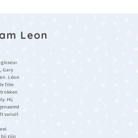
aam Leon
egisseur
, Gary
en. Léon
e film
etrokken
ly. Hij
o genaamd
lt vanuit
veel
hij zijn