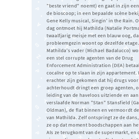
"beste vriend" noemt) en gaat in zijn een
de bioscoop; in een bepaalde scène bekij
Gene Kelly musical, Singin' in the Rain. 
dag ontmoet hij Mathilda (Natalie Portm
twaalfjarig meisje met een blauw oog, da
probleemgezin woont op dezelfde etage
Mathilda's vader (Michael Badalucco) wo
een stel corrupte agenten van de Drug
Enforcement Administration (DEA) beta
cocaïne op te slaan in zijn appartement.
erachter zijn gekomen dat hij drugs voor
achterhoudt dringt een groep agenten, 
leiding van de haveloos uitziende en aan
verslaafde Norman "Stan" Stansfield (Ga
Oldman), de flat binnen en vermoordt de
van Mathilda. Zelf ontspringt ze de dans
ze op dat moment boodschappen aan het
Als ze terugkomt van de supermarkt, en 