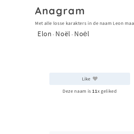
Anagram
Met alle losse karakters in de naam Leon ma
Elon
Noël
Noėl
-
-
Like
Deze naam is
11
x geliked