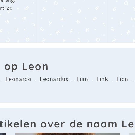
lm langs
nt. Ze
n op Leon
Leonardo
Leonardus
Lian
Link
Lion
-
-
-
-
-
tikelen over de naam L