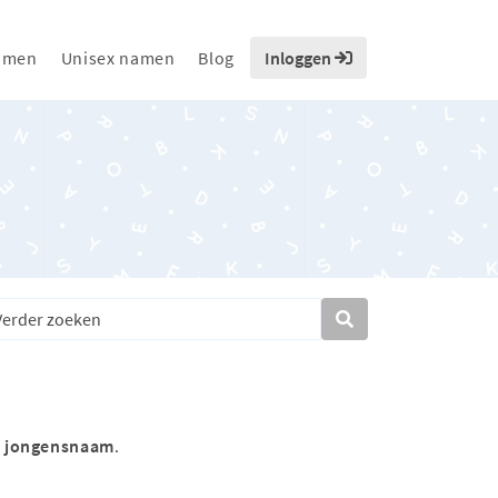
amen
Unisex namen
Blog
Inloggen
s
jongensnaam
.