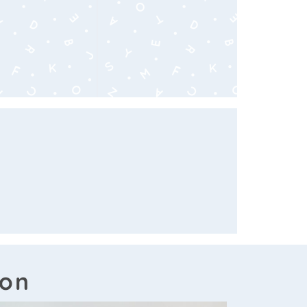
-
eon