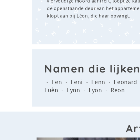
viervoudige moord aantreft, loopt ze ka
de openstaande deur van het apparteme
klopt aan bij Léon, die haar opvangt.
Namen die lijke
Len
Leni
Lenn
Leonard
-
-
-
-
Luèn
Lynn
Lyon
Reon
-
-
-
Ar