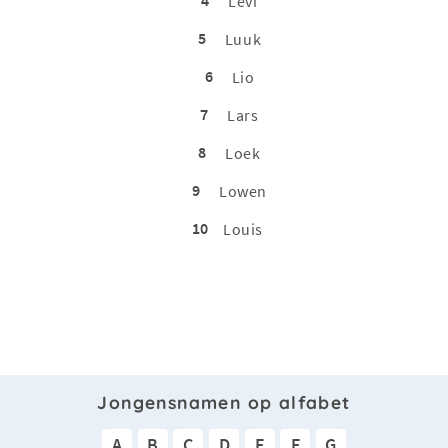
Levi
5
Luuk
6
Lio
7
Lars
8
Loek
9
Lowen
10
Louis
Jongensnamen op alfabet
A
B
C
D
E
F
G