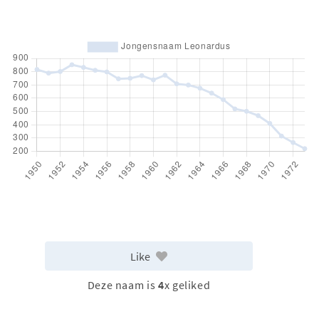
Like
Deze naam is
4
x geliked