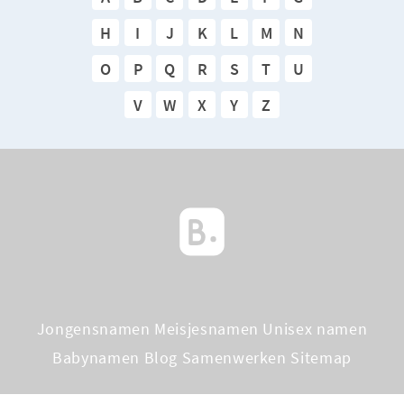
H
I
J
K
L
M
N
O
P
Q
R
S
T
U
V
W
X
Y
Z
Jongensnamen
Meisjesnamen
Unisex namen
Babynamen Blog
Samenwerken
Sitemap