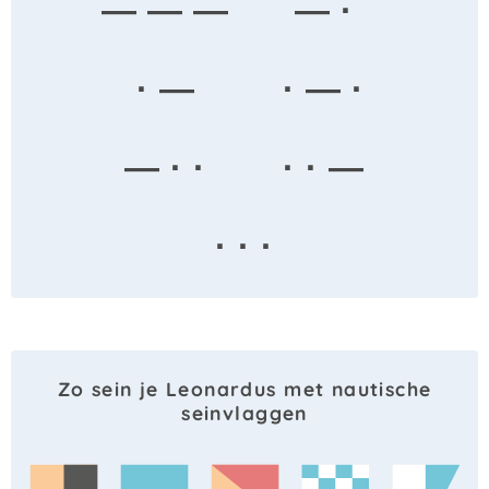
— — —
— ·
· —
· — ·
— · ·
· · —
· · ·
Zo sein je Leonardus met nautische
seinvlaggen