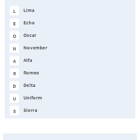
Lima
L
Echo
E
Oscar
O
November
N
Alfa
A
Romeo
R
Delta
D
Uniform
U
Sierra
S