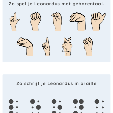
Zo spel je Leonardus met gebarentaal.
Zo schrijf je Leonardus in braille
l
e
o
n
a