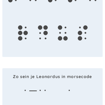
r
d
u
s
Zo sein je Leonardus in morsecode
· — · ·
·