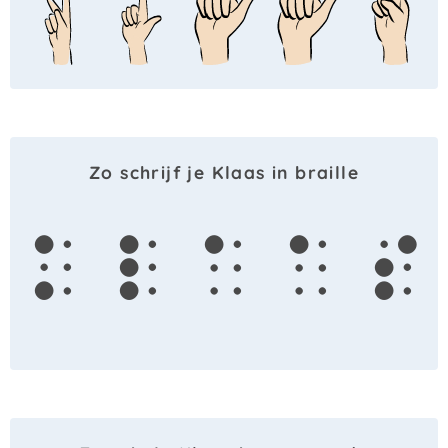
Zo schrijf je Klaas in braille
k
l
a
a
s