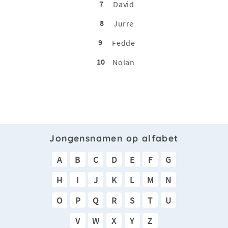
7
David
8
Jurre
9
Fedde
10
Nolan
Jongensnamen op alfabet
A
B
C
D
E
F
G
H
I
J
K
L
M
N
O
P
Q
R
S
T
U
V
W
X
Y
Z