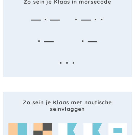
Zo sein je Klaas in morsecode
— · —
· — · ·
· —
· —
· · ·
Zo sein je Klaas met nautische
seinvlaggen