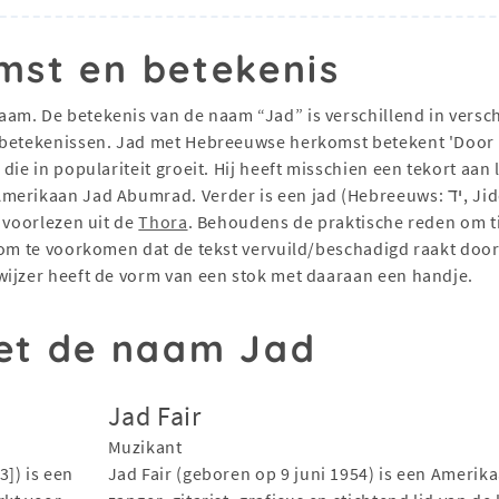
mst en betekenis
m. De betekenis van de naam “Jad” is verschillend in verschi
 betekenissen. Jad met Hebreeuwse herkomst betekent 'Door 
ie in populariteit groeit. Hij heeft misschien een tekort aan l
Verder is een jad (Hebreeuws: יד, Jiddisch: ט, "hand") is een zilveren bladwijzer
 voorlezen uit de
Thora
. Behoudens de praktische reden om ti
 om te voorkomen dat de tekst vervuild/beschadigd raakt door
wijzer heeft de vorm van een stok met daaraan een handje.
t de naam Jad
Jad Fair
Muzikant
]) is een
Jad Fair (geboren op 9 juni 1954) is een Amerik