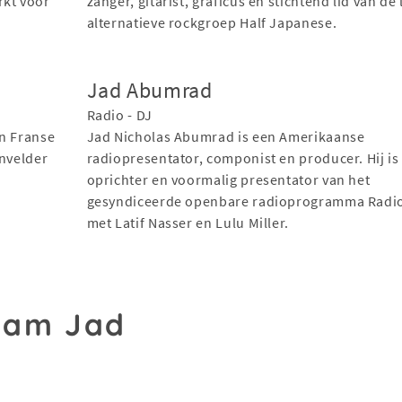
rkt voor
zanger, gitarist, graficus en stichtend lid van de 
alternatieve rockgroep Half Japanese.
Jad Abumrad
Radio - DJ
en Franse
Jad Nicholas Abumrad is een Amerikaanse
envelder
radiopresentator, componist en producer. Hij is
oprichter en voormalig presentator van het
gesyndiceerde openbare radioprogramma Radi
met Latif Nasser en Lulu Miller.
aam Jad