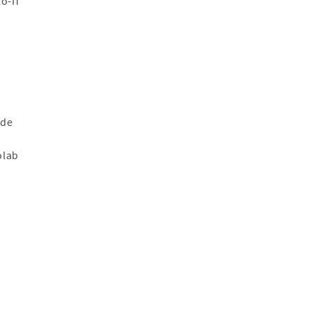
lo-fi
 de
olab