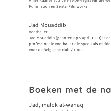
Amerikaanse actrice en ADR-regisseur die we
Funimation en Sentai Filmworks.
Jad Mouaddib
Voetballer
Jad Mouaddib (geboren op 5 april 1999) is e
professionele voetballer die speelt als midd
voor de Belgische club Virton.
Boeken met de n
Jad, malek al-wahaq