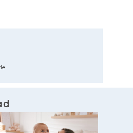
de
ad