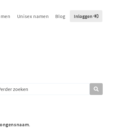
amen
Unisex namen
Blog
Inloggen
jongensnaam
.