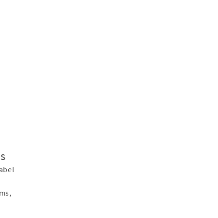
s
abel
ms,