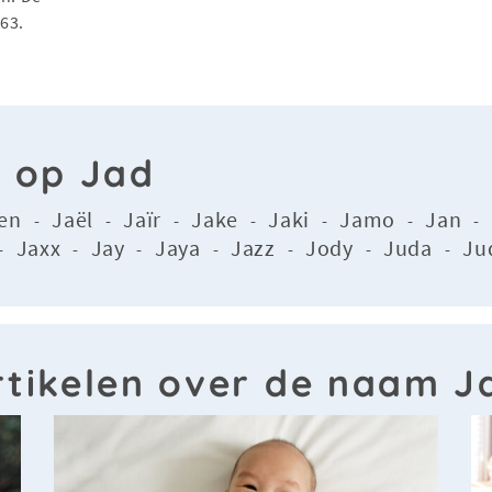
63.
n op Jad
en
Jaël
Jaïr
Jake
Jaki
Jamo
Jan
-
-
-
-
-
-
-
Jaxx
Jay
Jaya
Jazz
Jody
Juda
Ju
-
-
-
-
-
-
-
rtikelen over de naam J