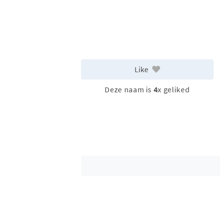
Like
Deze naam is
4
x geliked