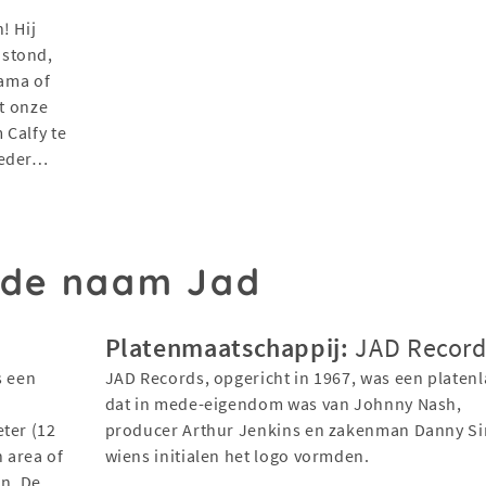
! Hij
 stond,
mama of
et onze
 Calfy te
oeder…
 de naam Jad
Platenmaatschappij:
JAD Record
s een
JAD Records, opgericht in 1967, was een platenl
dat in mede-eigendom was van Johnny Nash,
ter (12
producer Arthur Jenkins en zakenman Danny Si
area of ​​
wiens initialen het logo vormden.
en. De