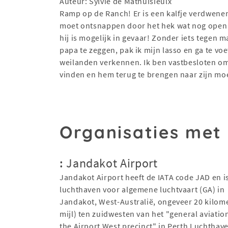
Auteur: Sylvie de Mathuisieulx
Ramp op de Ranch! Er is een kalfje verdwenen
moet ontsnappen door het hek wat nog open
hij is mogelijk in gevaar! Zonder iets tegen 
papa te zeggen, pak ik mijn lasso en ga te vo
weilanden verkennen. Ik ben vastbesloten om
vinden en hem terug te brengen naar zijn m
Organisaties met
:
Jandakot Airport
Jandakot Airport heeft de IATA code JAD en i
luchthaven voor algemene luchtvaart (GA) in
Jandakot, West-Australië, ongeveer 20 kilome
mijl) ten zuidwesten van het "general aviation 
the Airport West precinct" in Perth Luchthav