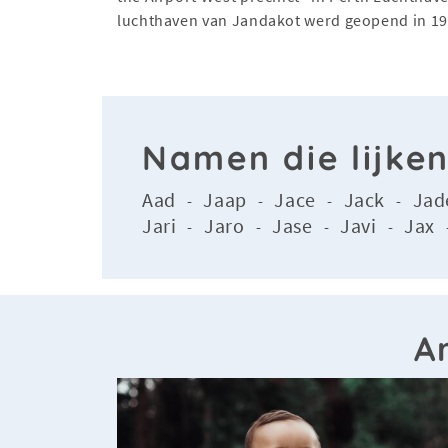
luchthaven van Jandakot werd geopend in 19
Namen die lijke
Aad
Jaap
Jace
Jack
Jad
-
-
-
-
Jari
Jaro
Jase
Javi
Jax
-
-
-
-
A