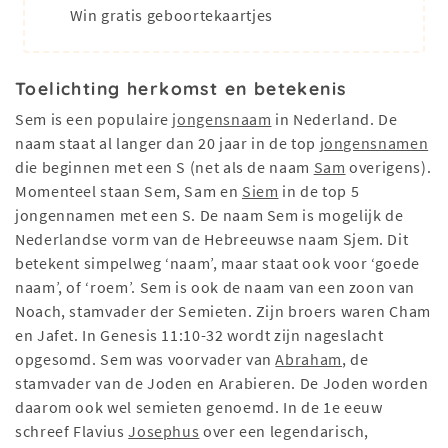
Win gratis geboortekaartjes
Toelichting herkomst en betekenis
Sem is een populaire
jongensnaam
in Nederland. De
naam staat al langer dan 20 jaar in de top
jongensnamen
die beginnen met een S (net als de naam
Sam
overigens).
Momenteel staan Sem, Sam en
Siem
in de top 5
jongennamen met een S. De naam Sem is mogelijk de
Nederlandse vorm van de Hebreeuwse naam Sjem. Dit
betekent simpelweg ‘naam’, maar staat ook voor ‘goede
naam’, of ‘roem’. Sem is ook de naam van een zoon van
Noach, stamvader der Semieten. Zijn broers waren Cham
en Jafet. In Genesis 11:10-32 wordt zijn nageslacht
opgesomd. Sem was voorvader van
Abraham
, de
stamvader van de Joden en Arabieren. De Joden worden
daarom ook wel semieten genoemd. In de 1e eeuw
schreef Flavius
Josephus
over een legendarisch,