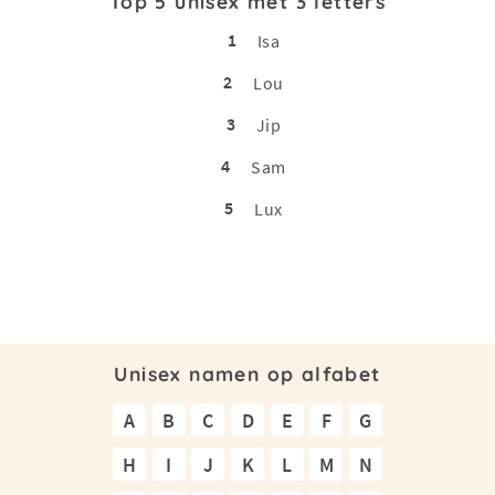
Top 5 unisex met 3 letters
1
Isa
2
Lou
3
Jip
4
Sam
5
Lux
Unisex namen op alfabet
A
B
C
D
E
F
G
H
I
J
K
L
M
N