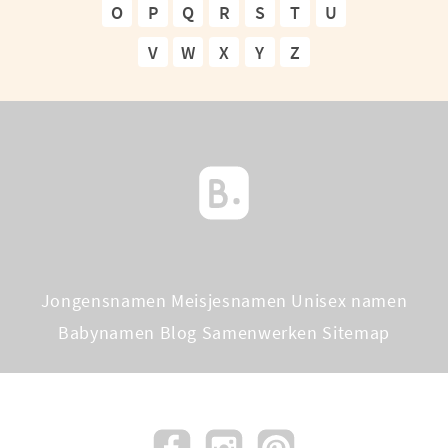
O
P
Q
R
S
T
U
V
W
X
Y
Z
Jongensnamen
Meisjesnamen
Unisex namen
Babynamen Blog
Samenwerken
Sitemap