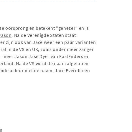
kse oorsprong en betekent "genezer" en is
Jason
. Na de Verenigde Staten staat
er zijn ook van Jace weer een paar varianten
oral in de VS en UK, zoals onder meer zanger
r meer Jason Jase Dyer van EastEnders en
derland. Na de VS werd de naam afgelopen
ende acteur met de naam, Jace Everett een
en