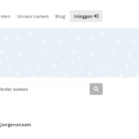
amen
Unisex namen
Blog
Inloggen
s
jongensnaam
.