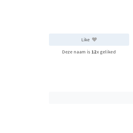
Like
Deze naam is
12
x geliked