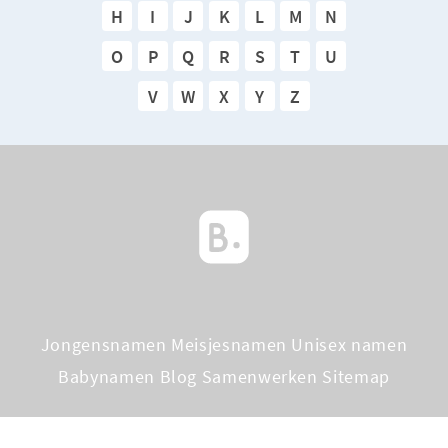
H
I
J
K
L
M
N
O
P
Q
R
S
T
U
V
W
X
Y
Z
Jongensnamen
Meisjesnamen
Unisex namen
Babynamen Blog
Samenwerken
Sitemap