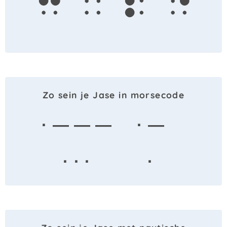
j
a
s
e
Zo sein je Jase in morsecode
· — — —
· —
· · ·
·