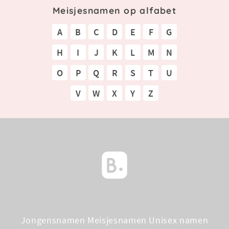
Meisjesnamen op alfabet
A
B
C
D
E
F
G
H
I
J
K
L
M
N
O
P
Q
R
S
T
U
V
W
X
Y
Z
Jongensnamen
Meisjesnamen
Unisex namen