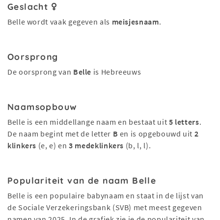
Geslacht
Belle wordt vaak gegeven als
meisjesnaam
.
Oorsprong
De oorsprong van
Belle
is Hebreeuws
Naamsopbouw
Belle is een middellange naam en bestaat uit
5 letters
.
De naam begint met de letter
B
en is opgebouwd uit
2
klinkers
(e, e) en
3 medeklinkers
(b, l, l).
Populariteit van de naam Belle
Belle is een populaire babynaam en staat in de lijst van
de Sociale Verzekeringsbank (SVB) met meest gegeven
namen van 2025. In de grafiek zie je de populariteit van