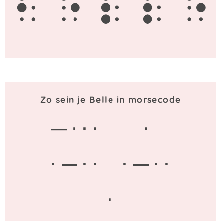
b
e
l
l
e
Zo sein je Belle in morsecode
— · · ·
·
· — · ·
· — · ·
·