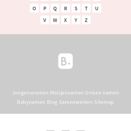
O
P
Q
R
S
T
U
V
W
X
Y
Z
Jongensnamen
Meisjesnamen
Unisex namen
Babynamen Blog
Samenwerken
Sitemap