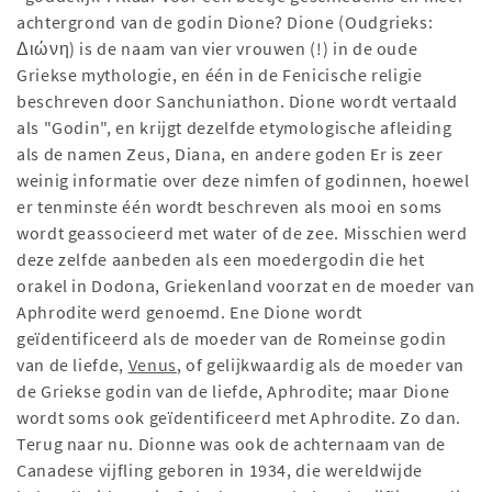
achtergrond van de godin Dione? Dione (Oudgrieks:
Διώνη) is de naam van vier vrouwen (!) in de oude
Griekse mythologie, en één in de Fenicische religie
beschreven door Sanchuniathon. Dione wordt vertaald
als "Godin", en krijgt dezelfde etymologische afleiding
als de namen Zeus, Diana, en andere goden Er is zeer
weinig informatie over deze nimfen of godinnen, hoewel
er tenminste één wordt beschreven als mooi en soms
wordt geassocieerd met water of de zee. Misschien werd
deze zelfde aanbeden als een moedergodin die het
orakel in Dodona, Griekenland voorzat en de moeder van
Aphrodite werd genoemd. Ene Dione wordt
geïdentificeerd als de moeder van de Romeinse godin
van de liefde,
Venus
, of gelijkwaardig als de moeder van
de Griekse godin van de liefde, Aphrodite; maar Dione
wordt soms ook geïdentificeerd met Aphrodite. Zo dan.
Terug naar nu. Dionne was ook de achternaam van de
Canadese vijfling geboren in 1934, die wereldwijde