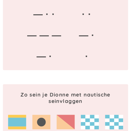
— · ·
· ·
— — —
— ·
— ·
·
Zo sein je Dionne met nautische
seinvlaggen