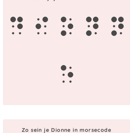
d
i
o
n
n
e
Zo sein je Dionne in morsecode