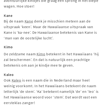
avontuurlijke kindjes die graag een sprong in het diepe
wagen. Hoe stoer!
Kane
Bij de naam
Kane
denk je misschien meteen aan de
uitspraak ‘keen’. Maar de Hawaiiaanse uitspraak van
Kane is ‘ka-nee’. De Hawaiiaanse betekenis van Kane is
‘man van de oostelijke lucht’.
Kimo
De zeldzame naam
Kimo
betekent in het Hawaiiaans ‘hij
zal beschermen’. En dat is natuurlijk een prachtige
betekenis om aan je kindje mee te geven.
Kaleo
Ook
Kaleo
is een naam die in Nederland maar heel
weinig voorkomt. In het Hawaiiaans betekent de naam
letterlijk ‘de stem’. ‘Ka’ betekent namelijk ‘de’ en ‘leo’ is
het Hawaiiaanse woord voor ‘stem’. Dat wordt vast een
eersteklas zanger!