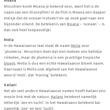
Moana
Misschien komt Moana je bekend voor, want het is de
naam van een Disneyfilm! In de film is Moana een dapper
meisje dat de oceaan trotseert en op zoek gaat naar een
bijzonder eiland. De betekenis van
Moana
– ‘oceaan’ – is
dan ook heel toepasselijk!
Melia
In de Hawaiiaanse taal staat de naam
Melia
voor
‘plumeria’. Misschien doet dat niet meteen een belletje
rinkelen, maar de plumeria is een prachtige tropische
bloem
. Melia is dus een echte Hawaiiaanse bloem naam.
Daarnaast is Melia ook afgeleid van het Hawaiiaanse
woord ‘meli’, dat ‘honing’ betekent.
Kailani
Net als veel andere Hawaiiaanse namen heeft Kailani een
mooie link met de natuur.
Kailani
betekent namelijk
letterlijk ‘zee en lucht’. In het Hawaiiaans betekent kai
namelijk ‘zee’ en lani ‘lucht’.