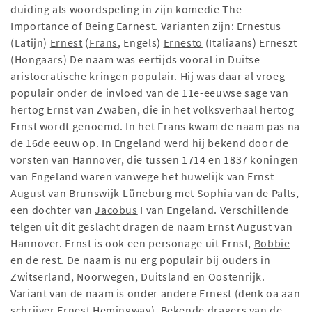
duiding als woordspeling in zijn komedie The
Importance of Being Earnest. Varianten zijn: Ernestus
(Latijn)
Ernest
(
Frans
, Engels)
Ernesto
(Italiaans) Erneszt
(Hongaars) De naam was eertijds vooral in Duitse
aristocratische kringen populair. Hij was daar al vroeg
populair onder de invloed van de 11e-eeuwse sage van
hertog Ernst van Zwaben, die in het volksverhaal hertog
Ernst wordt genoemd. In het Frans kwam de naam pas na
de 16de eeuw op. In Engeland werd hij bekend door de
vorsten van Hannover, die tussen 1714 en 1837 koningen
van Engeland waren vanwege het huwelijk van Ernst
August
van Brunswijk-Lüneburg met
Sophia
van de Palts,
een dochter van
Jacobus
I van Engeland. Verschillende
telgen uit dit geslacht dragen de naam Ernst August van
Hannover. Ernst is ook een personage uit Ernst,
Bobbie
en de rest. De naam is nu erg populair bij ouders in
Zwitserland, Noorwegen, Duitsland en Oostenrijk.
Variant van de naam is onder andere Ernest (denk oa aan
schrijver Ernest Hemingway). Bekende dragers van de