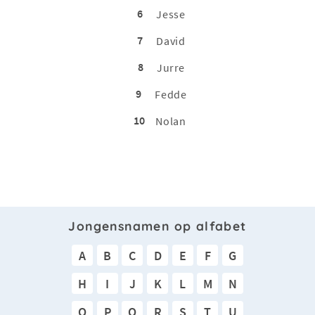
6
Jesse
7
David
8
Jurre
9
Fedde
10
Nolan
Jongensnamen op alfabet
A
B
C
D
E
F
G
H
I
J
K
L
M
N
O
P
Q
R
S
T
U