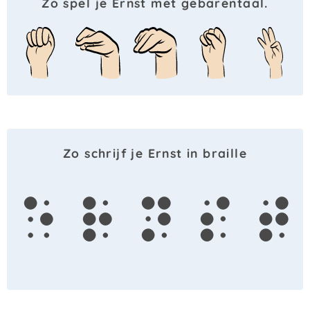
Zo spel je Ernst met gebarentaal.
Zo schrijf je Ernst in braille
e
r
n
s
t