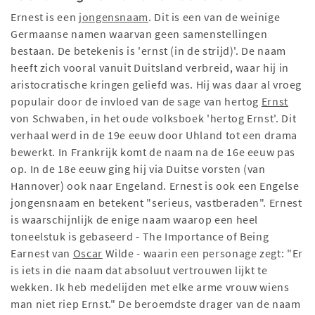
Ernest is een
jongensnaam
. Dit is een van de weinige
Germaanse namen waarvan geen samenstellingen
bestaan. De betekenis is 'ernst (in de strijd)'. De naam
heeft zich vooral vanuit Duitsland verbreid, waar hij in
aristocratische kringen geliefd was. Hij was daar al vroeg
populair door de invloed van de sage van hertog
Ernst
von Schwaben, in het oude volksboek 'hertog Ernst'. Dit
verhaal werd in de 19e eeuw door Uhland tot een drama
bewerkt. In Frankrijk komt de naam na de 16e eeuw pas
op. In de 18e eeuw ging hij via Duitse vorsten (van
Hannover) ook naar Engeland. Ernest is ook een Engelse
jongensnaam en betekent "serieus, vastberaden". Ernest
is waarschijnlijk de enige naam waarop een heel
toneelstuk is gebaseerd - The Importance of Being
Earnest van
Oscar
Wilde - waarin een personage zegt: "Er
is iets in die naam dat absoluut vertrouwen lijkt te
wekken. Ik heb medelijden met elke arme vrouw wiens
man niet riep Ernst." De beroemdste drager van de naam