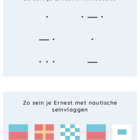
·
· — ·
— ·
·
· · ·
—
Zo sein je Ernest met nautische
seinvlaggen