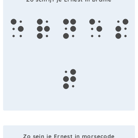
e
r
n
e
s
t
Zo sein je Ernest in morsecode