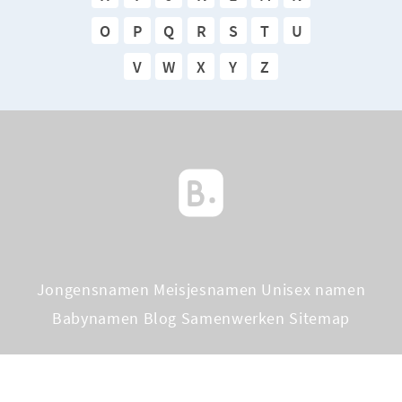
O
P
Q
R
S
T
U
V
W
X
Y
Z
Jongensnamen
Meisjesnamen
Unisex namen
Babynamen Blog
Samenwerken
Sitemap