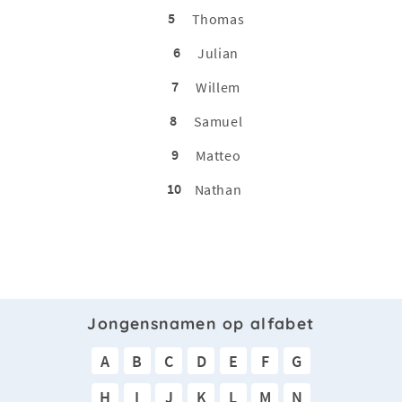
5
Thomas
6
Julian
7
Willem
8
Samuel
9
Matteo
10
Nathan
Jongensnamen op alfabet
A
B
C
D
E
F
G
H
I
J
K
L
M
N