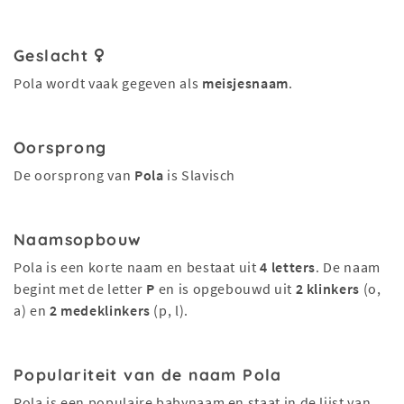
Geslacht
Pola wordt vaak gegeven als
meisjesnaam
.
Oorsprong
De oorsprong van
Pola
is Slavisch
Naamsopbouw
Pola is een korte naam en bestaat uit
4 letters
. De naam
begint met de letter
P
en is opgebouwd uit
2 klinkers
(o,
a) en
2 medeklinkers
(p, l).
Populariteit van de naam Pola
Pola is een populaire babynaam en staat in de lijst van