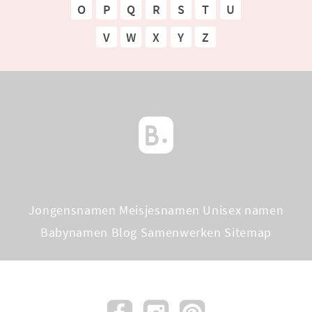
O
P
Q
R
S
T
U
V
W
X
Y
Z
Jongensnamen
Meisjesnamen
Unisex namen
Babynamen Blog
Samenwerken
Sitemap