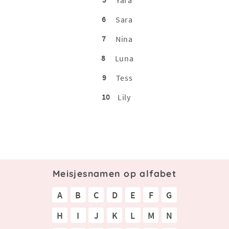
6
Sara
7
Nina
8
Luna
9
Tess
10
Lily
Meisjesnamen op alfabet
A
B
C
D
E
F
G
H
I
J
K
L
M
N