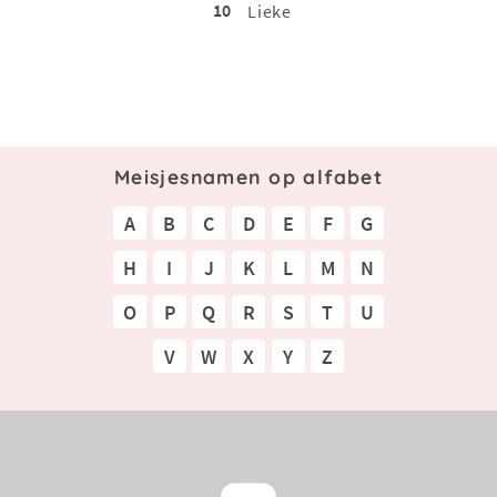
10
Lieke
Meisjesnamen op alfabet
A
B
C
D
E
F
G
H
I
J
K
L
M
N
O
P
Q
R
S
T
U
V
W
X
Y
Z