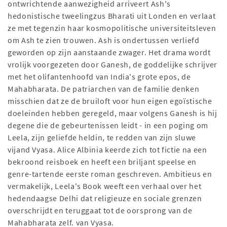
ontwrichtende aanwezigheid arriveert Ash's
hedonistische tweelingzus Bharati uit Londen en verlaat
ze met tegenzin haar kosmopolitische universiteitsleven
om Ash te zien trouwen. Ash is ondertussen verliefd
geworden op zijn aanstaande zwager. Het drama wordt
vrolijk voorgezeten door Ganesh, de goddelijke schrijver
met het olifantenhoofd van India's grote epos, de
Mahabharata. De patriarchen van de familie denken
misschien dat ze de bruiloft voor hun eigen egoïstische
doeleinden hebben geregeld, maar volgens Ganesh is hij
degene die de gebeurtenissen leidt - in een poging om
Leela, zijn geliefde heldin, te redden van zijn sluwe
vijand Vyasa. Alice Albinia keerde zich tot fictie na een
bekroond reisboek en heeft een briljant speelse en
genre-tartende eerste roman geschreven. Ambitieus en
vermakelijk, Leela's Book weeft een verhaal over het
hedendaagse Delhi dat religieuze en sociale grenzen
overschrijdt en teruggaat tot de oorsprong van de
Mahabharata zelf. van Vyasa.