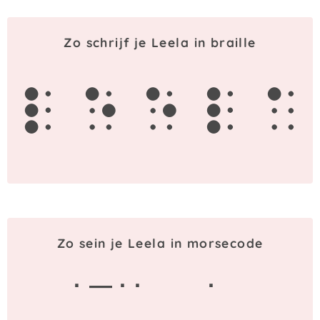
Zo schrijf je Leela in braille
l
e
e
l
a
Zo sein je Leela in morsecode
· — · ·
·