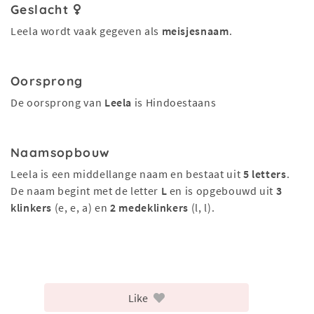
Geslacht
Leela wordt vaak gegeven als
meisjesnaam
.
Oorsprong
De oorsprong van
Leela
is Hindoestaans
Naamsopbouw
Leela is een middellange naam en bestaat uit
5 letters
.
De naam begint met de letter
L
en is opgebouwd uit
3
klinkers
(e, e, a) en
2 medeklinkers
(l, l).
Like