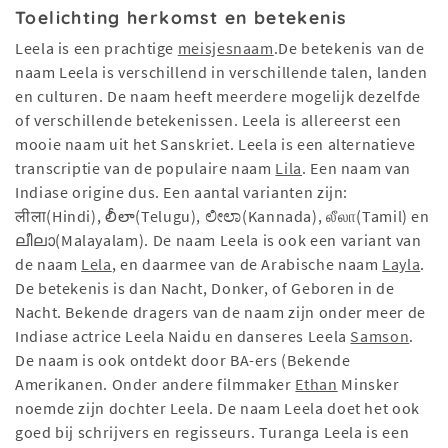
Toelichting herkomst en betekenis
Leela is een prachtige
meisjesnaam
.De betekenis van de
naam Leela is verschillend in verschillende talen, landen
en culturen. De naam heeft meerdere mogelijk dezelfde
of verschillende betekenissen. Leela is allereerst een
mooie naam uit het Sanskriet. Leela is een alternatieve
transcriptie van de populaire naam
Lila
. Een naam van
Indiase origine dus. Een aantal varianten zijn:
लीला(Hindi), లీలా(Telugu), ಲೀಲಾ(Kannada), லீலா(Tamil) en
ലീലാ(Malayalam). De naam Leela is ook een variant van
de naam
Lela
, en daarmee van de Arabische naam
Layla
.
De betekenis is dan Nacht, Donker, of Geboren in de
Nacht. Bekende dragers van de naam zijn onder meer de
Indiase actrice Leela Naidu en danseres Leela
Samson
.
De naam is ook ontdekt door BA-ers (Bekende
Amerikanen. Onder andere filmmaker
Ethan
Minsker
noemde zijn dochter Leela. De naam Leela doet het ook
goed bij schrijvers en regisseurs. Turanga Leela is een