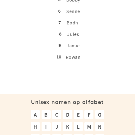
6
Senne
7
Bodhi
8
Jules
9
Jamie
10
Rowan
Unisex namen op alfabet
A
B
C
D
E
F
G
H
I
J
K
L
M
N