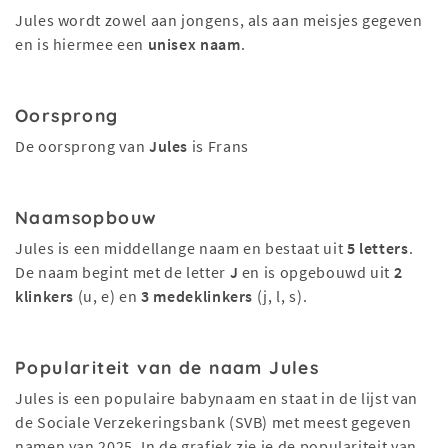
Jules wordt zowel aan jongens, als aan meisjes gegeven
en is hiermee een
unisex naam
.
Oorsprong
De oorsprong van
Jules
is Frans
Naamsopbouw
Jules is een middellange naam en bestaat uit
5 letters
.
De naam begint met de letter
J
en is opgebouwd uit
2
klinkers
(u, e) en
3 medeklinkers
(j, l, s).
Populariteit van de naam Jules
Jules is een populaire babynaam en staat in de lijst van
de Sociale Verzekeringsbank (SVB) met meest gegeven
namen van 2025. In de grafiek zie je de populariteit van