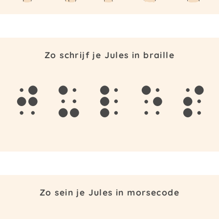
Zo schrijf je Jules in braille
j
u
l
e
s
Zo sein je Jules in morsecode