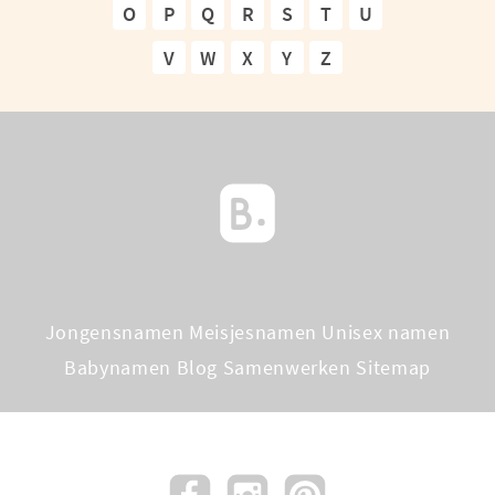
O
P
Q
R
S
T
U
V
W
X
Y
Z
Jongensnamen
Meisjesnamen
Unisex namen
Babynamen Blog
Samenwerken
Sitemap