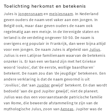
Toelichting herkomst en betekenis
Jules is
jongensnaam
en
meisjesnaam
. In Nederland
geven ouders de naam veel vaker aan een jongen. In
België ook, maar daar geven ouders de naam ook
regelmatig aan een meisje. In de Verenigde staten en
Ierland is de verdeling ongeveer 50-50. De naam is
overigens erg populair in Frankrijk, dan weer bijna altijd
voor een jongen. De naam Jules is afgeleid van
Julius
.
Julius is een Latijnse familienaam waarvan de betekenis
onzeker is. Er kan een verband zijn met het Griekse
woord ‘ioulos’, dat ‘de eerste, wollige baardharen’
betekent. De naam zou dan ‘de jeugdige’ betekenen. Een
andere verklaring is dat de naam gevormd is uit
‘Jovilius’, dat ‘aan
Jupiter
gewijd’ betekent. En dan wordt
bedoeld 'aan de god Jupiter gewijd', niet de planeet.
Julius was dus een vooraanstaande patricische familie
van Rome, die beweerde afstammeling te zijn van de
mythologische Julus, zoon van
Aeneas
. Jupiter was de