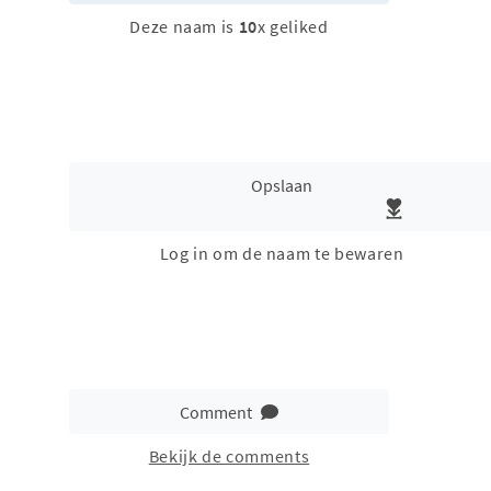
Deze naam is
10
x geliked
Opslaan
Log in om de naam te bewaren
Comment
Bekijk de comments