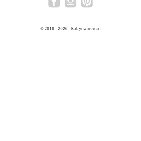
© 2018 - 2026 | Babynamen.nl