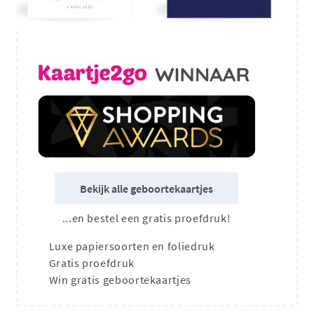
Bekijk alle geboortekaartjes
...en bestel een gratis proefdruk!
Luxe papiersoorten en foliedruk
Gratis proefdruk
Win gratis geboortekaartjes