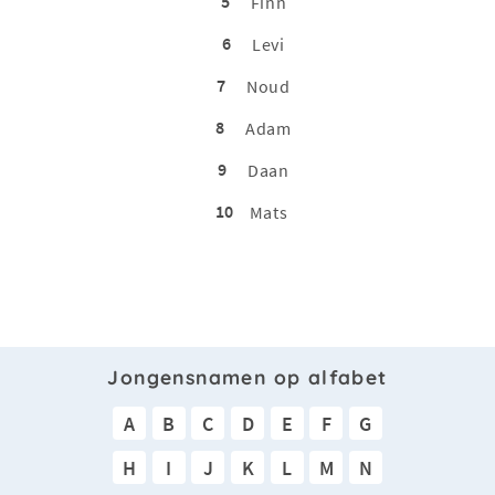
5
Finn
6
Levi
7
Noud
8
Adam
9
Daan
10
Mats
Jongensnamen op alfabet
A
B
C
D
E
F
G
H
I
J
K
L
M
N