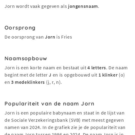
Jorn wordt vaak gegeven als
jongensnaam
.
Oorsprong
De oorsprong van
Jorn
is Fries
Naamsopbouw
Jorn is een korte naam en bestaat uit
4 letters
. De naam
begint met de letter
J
en is opgebouwd uit
1 klinker
(o)
en
3 medeklinkers
(j, r, n).
Populariteit van de naam Jorn
Jorn is een populaire babynaam en staat in de lijst van
de Sociale Verzekeringsbank (SVB) met meest gegeven
namen van 2024. In de grafiek zie je de populariteit van
de naam Jorn tussen 1996 en 2024. De naam Jorn is in