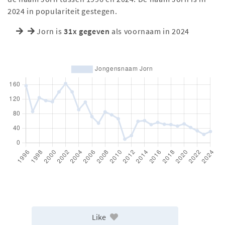
2024 in populariteit gestegen.
Jorn is
31x gegeven
als voornaam in 2024
Like