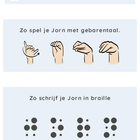
Zo spel je Jorn met gebarentaal.
Zo schrijf je Jorn in braille
j
o
r
n