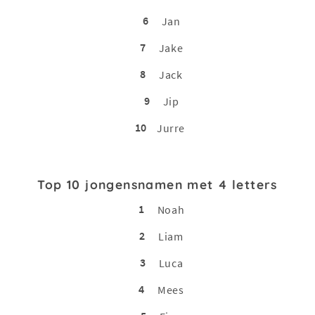
6
Jan
7
Jake
8
Jack
9
Jip
10
Jurre
Top 10 jongensnamen met 4 letters
1
Noah
2
Liam
3
Luca
4
Mees