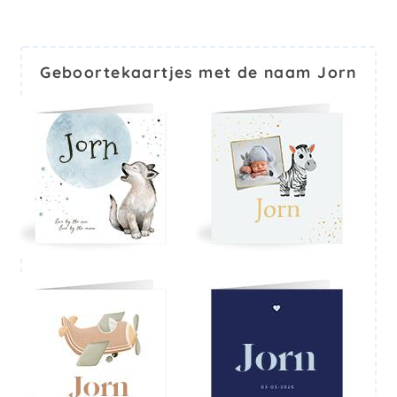
Geboortekaartjes met de naam Jorn