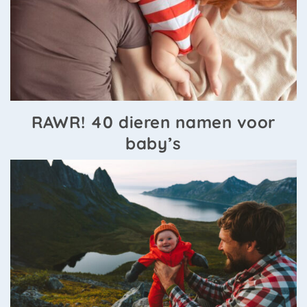
RAWR! 40 dieren namen voor
baby’s