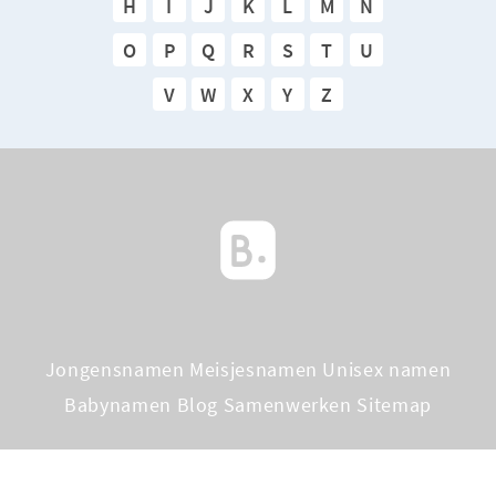
H
I
J
K
L
M
N
O
P
Q
R
S
T
U
V
W
X
Y
Z
Jongensnamen
Meisjesnamen
Unisex namen
Babynamen Blog
Samenwerken
Sitemap