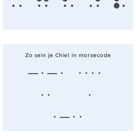
c
h
i
e
l
Zo sein je Chiel in morsecode
— · — ·
· · · ·
· ·
·
· — · ·