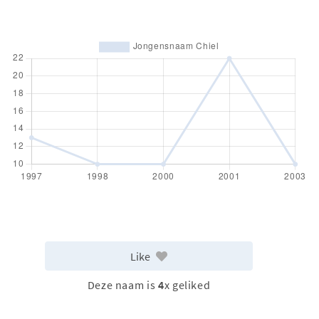
Like
Deze naam is
4
x geliked