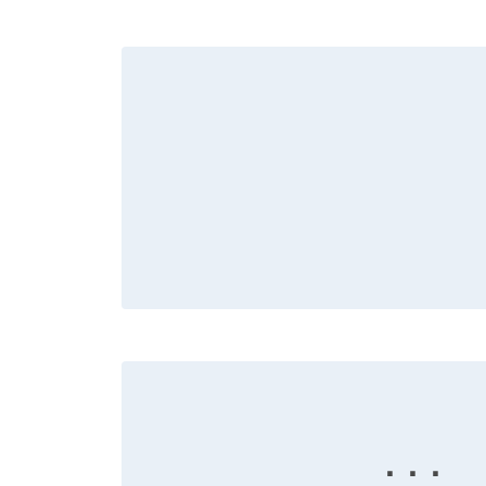
· · ·