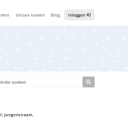
amen
Unisex namen
Blog
Inloggen
ls
jongensnaam
.