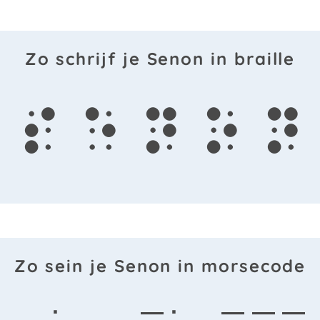
Zo schrijf je Senon in braille
s
e
n
o
n
Zo sein je Senon in morsecode
·
— ·
— — —