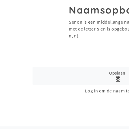
Naamsopb
Senon is een middellange na
met de letter
S
en is opgebo
n, n).
Opslaan
Log in om de naam t