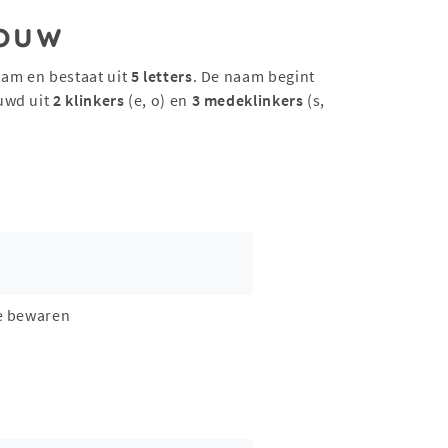
ouw
am en bestaat uit
5 letters
. De naam begint
uwd uit
2 klinkers
(e, o) en
3 medeklinkers
(s,
e bewaren