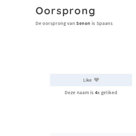
Oorsprong
De oorsprong van
Senon
is Spaans
Like
Deze naam is
4
x geliked