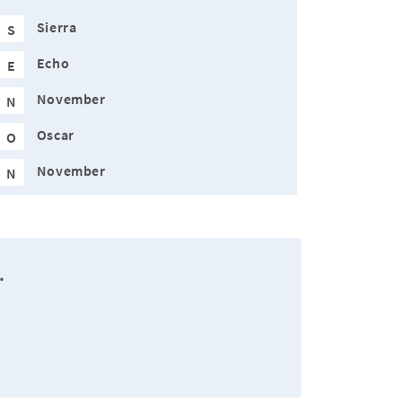
Sierra
S
Echo
E
November
N
Oscar
O
November
N
.