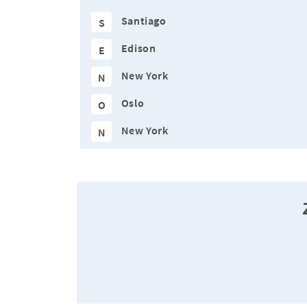
Santiago
S
Edison
E
New York
N
Oslo
O
New York
N