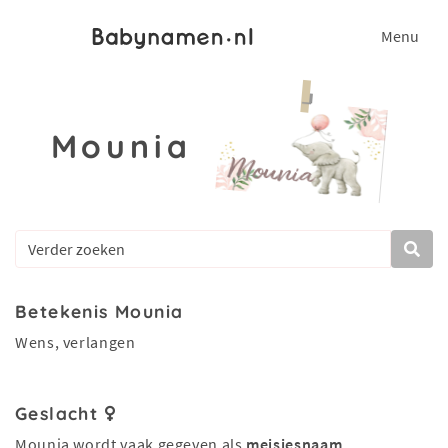
Menu
Mounia
Betekenis Mounia
Wens, verlangen
Geslacht
Mounia wordt vaak gegeven als
meisjesnaam
.