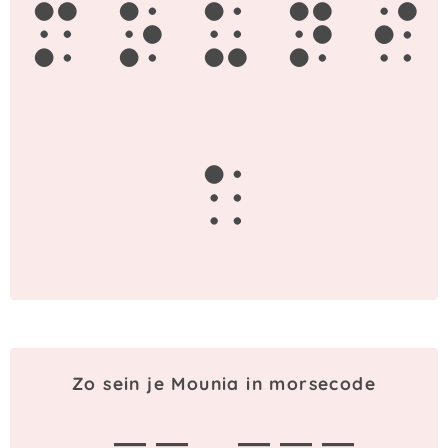
m
o
u
n
i
a
Zo sein je Mounia in morsecode
— —
— — —