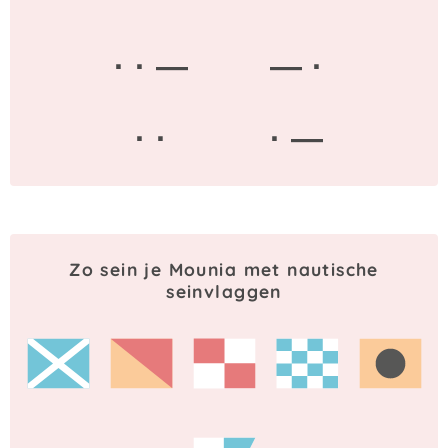
· · —
— ·
· ·
· —
Zo sein je Mounia met nautische
seinvlaggen