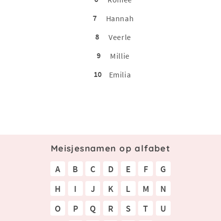
7
Hannah
8
Veerle
9
Millie
10
Emilia
Meisjesnamen op alfabet
A
B
C
D
E
F
G
H
I
J
K
L
M
N
O
P
Q
R
S
T
U