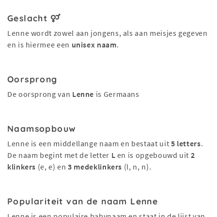
Geslacht
Lenne wordt zowel aan jongens, als aan meisjes gegeven
en is hiermee een
unisex naam
.
Oorsprong
De oorsprong van
Lenne
is Germaans
Naamsopbouw
Lenne is een middellange naam en bestaat uit
5 letters
.
De naam begint met de letter
L
en is opgebouwd uit
2
klinkers
(e, e) en
3 medeklinkers
(l, n, n).
Populariteit van de naam Lenne
Lenne is een populaire babynaam en staat in de lijst van