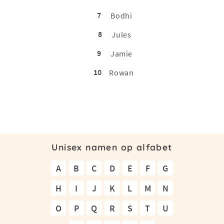
7
Bodhi
8
Jules
9
Jamie
10
Rowan
Unisex namen op alfabet
A
B
C
D
E
F
G
H
I
J
K
L
M
N
O
P
Q
R
S
T
U