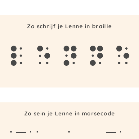
Zo schrijf je Lenne in braille
l
e
n
n
e
Zo sein je Lenne in morsecode
· — · ·
·
— ·