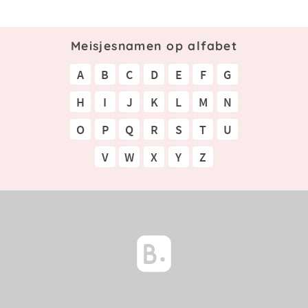
Meisjesnamen op alfabet
A
B
C
D
E
F
G
H
I
J
K
L
M
N
O
P
Q
R
S
T
U
V
W
X
Y
Z