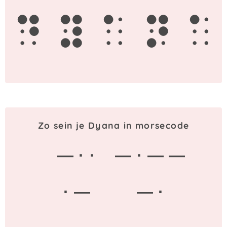
d
y
a
n
a
Zo sein je Dyana in morsecode
— · ·
— · — —
· —
— ·