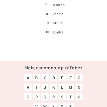
7
Hannah
8
Veerle
9
Millie
10
Emilia
Meisjesnamen op alfabet
A
B
C
D
E
F
G
H
I
J
K
L
M
N
O
P
Q
R
S
T
U
V
W
X
Y
Z