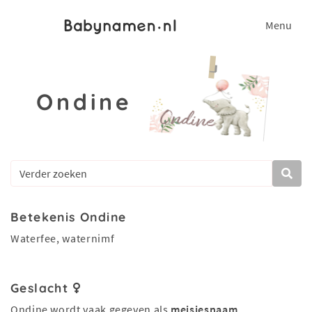
Menu
Ondine
Betekenis Ondine
Waterfee, waternimf
Geslacht
Ondine wordt vaak gegeven als
meisjesnaam
.