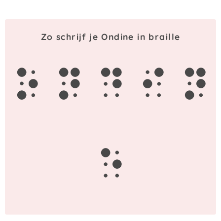
Zo schrijf je Ondine in braille
o
n
d
i
n
e