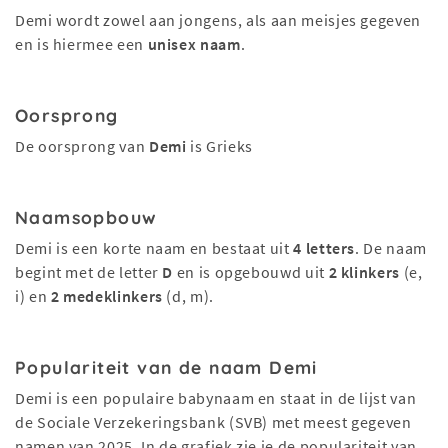
Demi wordt zowel aan jongens, als aan meisjes gegeven
en is hiermee een
unisex naam
.
Oorsprong
De oorsprong van
Demi
is Grieks
Naamsopbouw
Demi is een korte naam en bestaat uit
4 letters
. De naam
begint met de letter
D
en is opgebouwd uit
2 klinkers
(e,
i) en
2 medeklinkers
(d, m).
Populariteit van de naam Demi
Demi is een populaire babynaam en staat in de lijst van
de Sociale Verzekeringsbank (SVB) met meest gegeven
namen van 2025. In de grafiek zie je de populariteit van