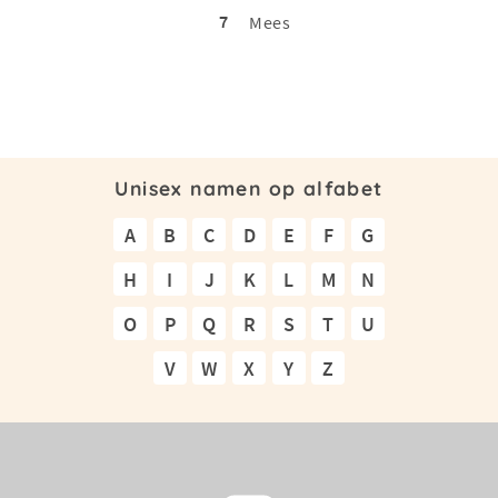
7
Mees
Unisex namen op alfabet
A
B
C
D
E
F
G
H
I
J
K
L
M
N
O
P
Q
R
S
T
U
V
W
X
Y
Z