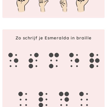
Zo schrijf je Esmeralda in braille
e
s
m
e
r
a
l
d
a