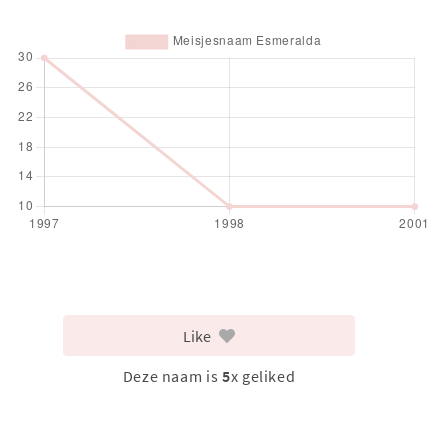
Like
Deze naam is
5
x geliked