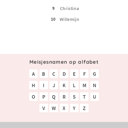
9
Christina
10
Willemijn
Meisjesnamen op alfabet
A
B
C
D
E
F
G
H
I
J
K
L
M
N
O
P
Q
R
S
T
U
V
W
X
Y
Z