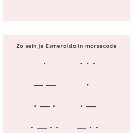
Zo sein je Esmeralda in morsecode
·
· · ·
— —
·
· — ·
· —
· — · ·
— · ·