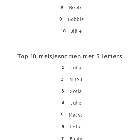
8
Bobbi
9
Bobbie
10
Billie
Top 10 meisjesnamen met 5 letters
1
Julia
2
Milou
3
Sofia
4
Julie
5
Maeve
6
Lotte
7
Emily