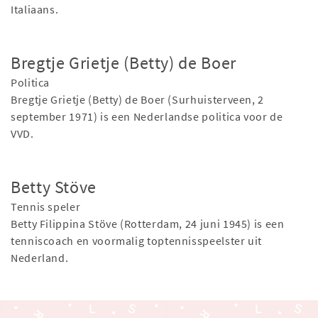
Italiaans.
Bregtje Grietje (Betty) de Boer
Politica
Bregtje Grietje (Betty) de Boer (Surhuisterveen, 2
september 1971) is een Nederlandse politica voor de
VVD.
Betty Stöve
Tennis speler
Betty Filippina Stöve (Rotterdam, 24 juni 1945) is een
tenniscoach en voormalig toptennisspeelster uit
Nederland.