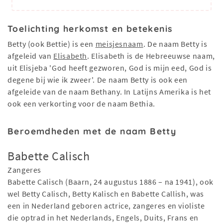
Toelichting herkomst en betekenis
Betty (ook Bettie) is een
meisjesnaam
. De naam Betty is
afgeleid van
Elisabeth
. Elisabeth is de Hebreeuwse naam,
uit Elisjeba 'God heeft gezworen, God is mijn eed, God is
degene bij wie ik zweer'. De naam Betty is ook een
afgeleide van de naam Bethany. In Latijns Amerika is het
ook een verkorting voor de naam Bethia.
Beroemdheden met de naam Betty
Babette Calisch
Zangeres
Babette Calisch (Baarn, 24 augustus 1886 – na 1941), ook
wel Betty Calisch, Betty Kalisch en Babette Callish, was
een in Nederland geboren actrice, zangeres en violiste
die optrad in het Nederlands, Engels, Duits, Frans en