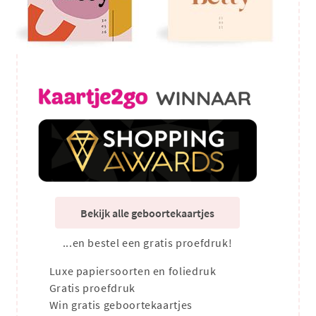
Bekijk alle geboortekaartjes
...en bestel een gratis proefdruk!
Luxe papiersoorten en foliedruk
Gratis proefdruk
Win gratis geboortekaartjes