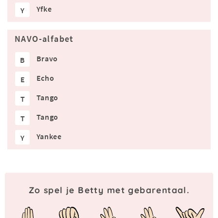
Yfke
Y
NAVO-alfabet
Bravo
B
Echo
E
Tango
T
Tango
T
Yankee
Y
Zo spel je Betty met gebarentaal.