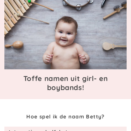
Toffe namen uit girl- en
boybands!
Hoe spel ik de naam Betty?