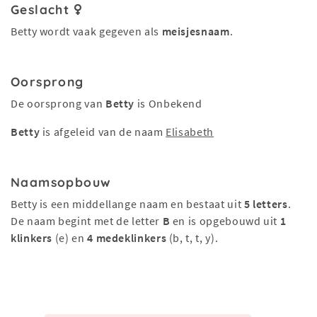
Geslacht
Betty wordt vaak gegeven als
meisjesnaam
.
Oorsprong
De oorsprong van
Betty
is Onbekend
Betty
is afgeleid van de naam
Elisabeth
Naamsopbouw
Betty is een middellange naam en bestaat uit
5 letters
.
De naam begint met de letter
B
en is opgebouwd uit
1
klinkers
(e) en
4 medeklinkers
(b, t, t, y).