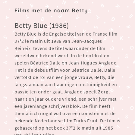
Films met de naam Betty
Betty Blue (1986)
Betty Blue is de Engelse titel van de Franse film
37°2 le matin uit 1986 van Jean-Jacques
Beineix, tevens de titel waaronder de film
wereldwijd bekend werd. In de hoofdrollen
spelen Béatrice Dalle en Jean-Hugues Anglade.
Het is de debuutfilm voor Béatrice Dalle. Dalle
vertolkt de rol van een jonge vrouw, Betty, die
langzaamaan aan haar eigen onstuimigheid en
passie ten onder gaat. Anglade speelt Zorg,
haar tien jaar oudere vriend, een schrijver met
een jarenlange schrijversblok. De film heeft
thematisch nogal wat overeenkomsten met de
bekende Nederlandse film Turks Fruit. De film is
gebaseerd op het boek 37°2 le matin uit 1985