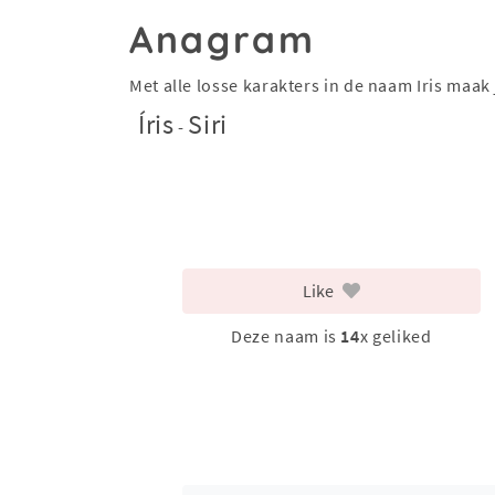
Anagram
Met alle losse karakters in de naam Iris maa
Íris
Siri
-
Like
Deze naam is
14
x geliked