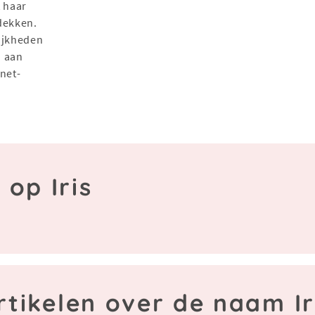
t haar
dekken.
lijkheden
a aan
net-
 op Iris
rtikelen over de naam Ir