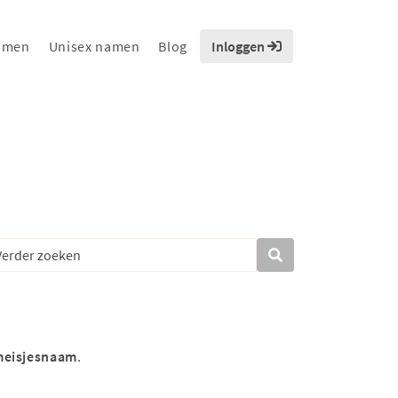
amen
Unisex namen
Blog
Inloggen
eisjesnaam
.