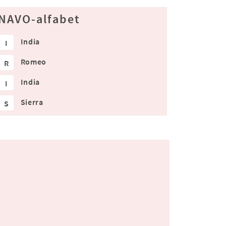
NAVO-alfabet
India
I
Romeo
R
India
I
Sierra
S