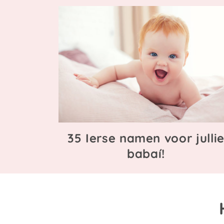
35 Ierse namen voor julli
babaí!