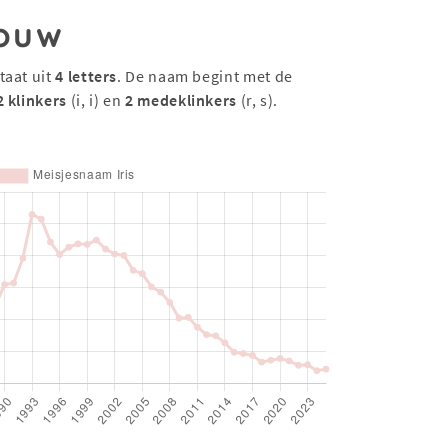
ouw
taat uit
4 letters
. De naam begint met de
2 klinkers
(i, i) en
2 medeklinkers
(r, s).