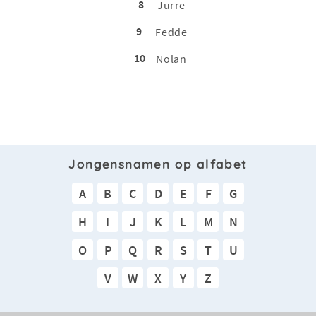
8
Jurre
9
Fedde
10
Nolan
Jongensnamen op alfabet
A
B
C
D
E
F
G
H
I
J
K
L
M
N
O
P
Q
R
S
T
U
V
W
X
Y
Z