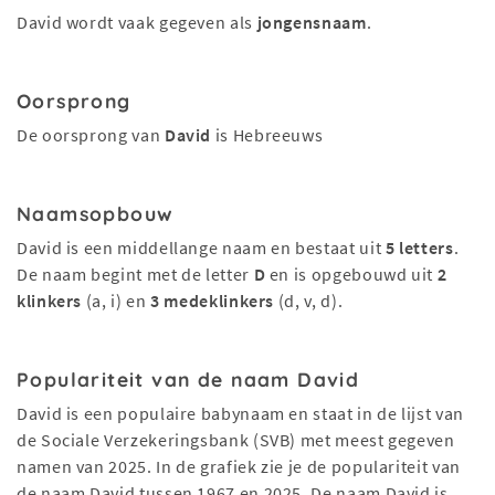
David wordt vaak gegeven als
jongensnaam
.
Oorsprong
De oorsprong van
David
is Hebreeuws
Naamsopbouw
David is een middellange naam en bestaat uit
5 letters
.
De naam begint met de letter
D
en is opgebouwd uit
2
klinkers
(a, i) en
3 medeklinkers
(d, v, d).
Populariteit van de naam David
David is een populaire babynaam en staat in de lijst van
de Sociale Verzekeringsbank (SVB) met meest gegeven
namen van 2025. In de grafiek zie je de populariteit van
de naam David tussen 1967 en 2025. De naam David is