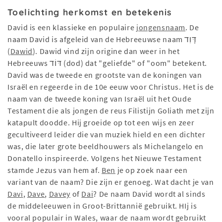
Toelichting herkomst en betekenis
David is een klassieke en populaire
jongensnaam
. De
naam David is afgeleid van de Hebreeuwse naam דָּוִד
(
Dawid
). Dawid vind zijn origine dan weer in het
Hebreeuws דּוֹד (dod) dat "geliefde" of "oom" betekent.
David was de tweede en grootste van de koningen van
Israël en regeerde in de 10e eeuw voor Christus. Het is de
naam van de tweede koning van Israël uit het Oude
Testament die als jongen de reus Filistijn Goliath met zijn
katapult doodde. Hij groeide op tot een wijs en zeer
gecultiveerd leider die van muziek hield en een dichter
was, die later grote beeldhouwers als Michelangelo en
Donatello inspireerde. Volgens het Nieuwe Testament
stamde Jezus van hem af.
Ben
je op zoek naar een
variant van de naam? Die zijn er genoeg. Wat dacht je van
Davi
,
Dave
,
Davey
of
Dai
? De naam David wordt al sinds
de middeleeuwen in Groot-Brittannië gebruikt. HIj is
vooral populair in Wales, waar de naam wordt gebruikt