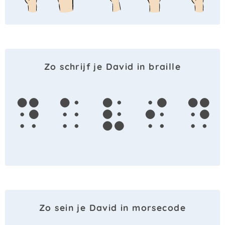
Zo schrijf je David in braille
d
a
v
i
d
Zo sein je David in morsecode