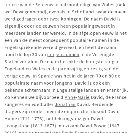
ter ere van de 5e-eeuwse patroonheilige van Wales (ook
wel
Dewi
genoemd), evenals in Schotland, waar de naam
werd gedragen door twee koningen. De naam David is
eigenlijk door de eeuwen heen populair geweest in
meerdere landen ter wereld. In de afgelopen eeuw is het
een van de meest consequent populaire namen in de
Engelssprekende wereld geweest, en heeft de naam
nooit de top 30 van
jongensnamen
in de Verenigde
Staten verlaten. De naam bereikte de hoogste rang in
Engeland en Wales in de jaren vijftig en zestig van de
vorige eeuw. In Spanje was het in de jaren 70 en 80 de
populairste naam voor jongens. David is ook een
bekende achternaam in Engelstalige landen en Frankrijk.
Zo kennen we bijvoorbeeld
Anne
-
Marie
David, de Franse
zangeres en voetballer
Jonathan
David. Beroemde
dragers zijn onder meer de empirische filosoof David
Hume (1711-1776), ontdekkingsreiziger David
Livingstone (1813-1873), muzikant David
Bowie
(1947-
2016), natuur presentator David
Frederick
Attenborough