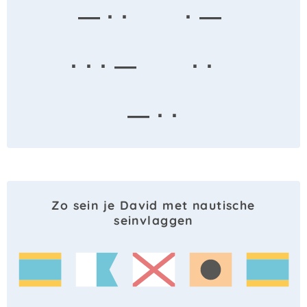
— · ·
· —
· · · —
· ·
— · ·
Zo sein je David met nautische
seinvlaggen