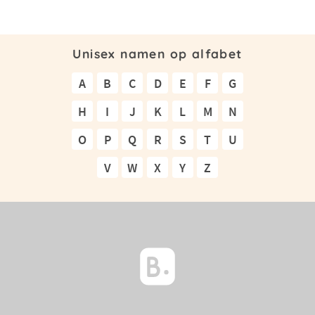
Unisex namen op alfabet
A
B
C
D
E
F
G
H
I
J
K
L
M
N
O
P
Q
R
S
T
U
V
W
X
Y
Z