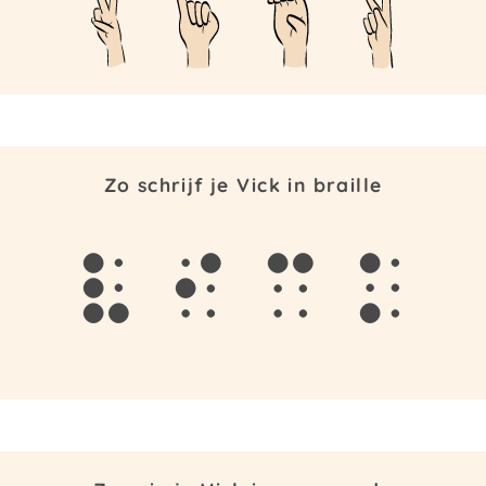
Zo schrijf je Vick in braille
v
i
c
k