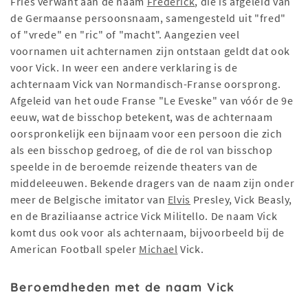
Fries verwant aan de naam
Frederick
, die is afgeleid van
de Germaanse persoonsnaam, samengesteld uit "fred"
of "vrede" en "ric" of "macht". Aangezien veel
voornamen uit achternamen zijn ontstaan geldt dat ook
voor Vick. In weer een andere verklaring is de
achternaam Vick van Normandisch-Franse oorsprong.
Afgeleid van het oude Franse "Le Eveske" van vóór de 9e
eeuw, wat de bisschop betekent, was de achternaam
oorspronkelijk een bijnaam voor een persoon die zich
als een bisschop gedroeg, of die de rol van bisschop
speelde in de beroemde reizende theaters van de
middeleeuwen. Bekende dragers van de naam zijn onder
meer de Belgische imitator van
Elvis
Presley, Vick Beasly,
en de Braziliaanse actrice Vick Militello. De naam Vick
komt dus ook voor als achternaam, bijvoorbeeld bij de
American Football speler
Michael
Vick.
Beroemdheden met de naam Vick