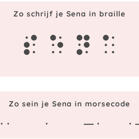
Zo schrijf je Sena in braille
s
e
n
a
Zo sein je Sena in morsecode
 · ·
·
— ·
·