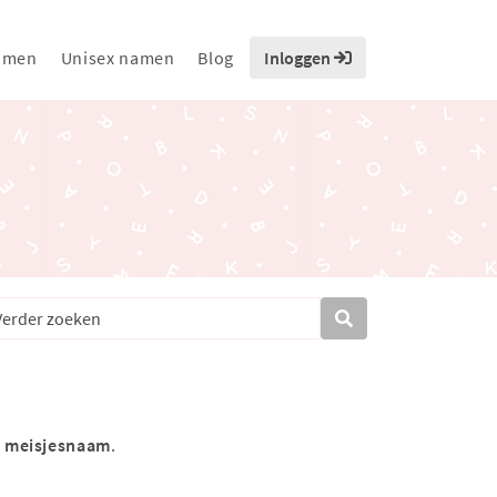
amen
Unisex namen
Blog
Inloggen
s
meisjesnaam
.