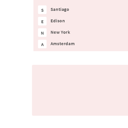
Santiago
S
Edison
E
New York
N
Amsterdam
A