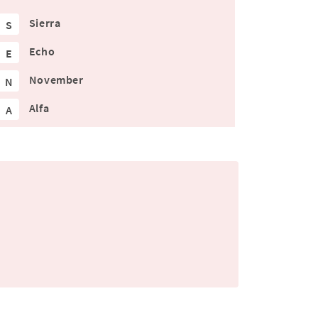
Sierra
S
Echo
E
November
N
Alfa
A