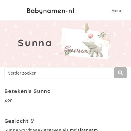
Menu
Sunna
Betekenis Sunna
Zon
Geslacht
Sunna wordt vaak gegeven als
meisjesnaam
.