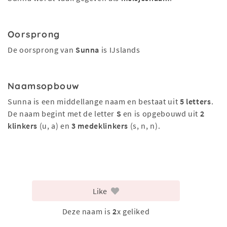
Oorsprong
De oorsprong van
Sunna
is IJslands
Naamsopbouw
Sunna is een middellange naam en bestaat uit
5 letters
.
De naam begint met de letter
S
en is opgebouwd uit
2
klinkers
(u, a) en
3 medeklinkers
(s, n, n).
Like
Deze naam is
2
x geliked