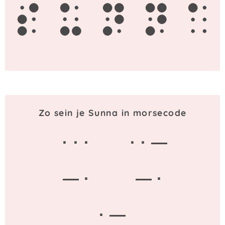
s
u
n
n
a
Zo sein je Sunna in morsecode
· · ·
· · —
— ·
— ·
· —