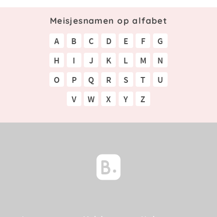
Meisjesnamen op alfabet
A
B
C
D
E
F
G
H
I
J
K
L
M
N
O
P
Q
R
S
T
U
V
W
X
Y
Z