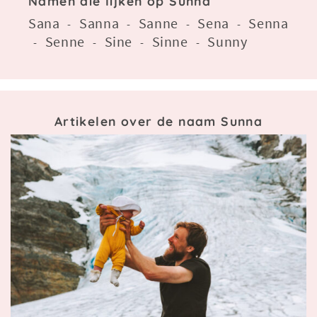
Namen die lijken op Sunna
Sana
Sanna
Sanne
Sena
Senna
-
-
-
-
Senne
Sine
Sinne
Sunny
-
-
-
-
Artikelen over de naam Sunna