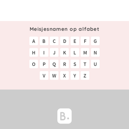
Meisjesnamen op alfabet
A
B
C
D
E
F
G
H
I
J
K
L
M
N
O
P
Q
R
S
T
U
V
W
X
Y
Z