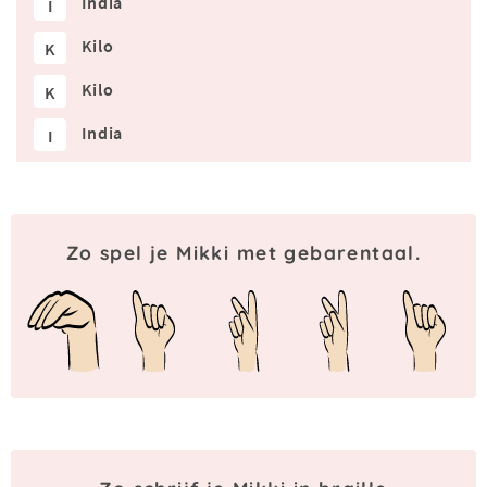
India
I
Kilo
K
Kilo
K
India
I
Zo spel je Mikki met gebarentaal.