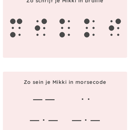
Zo schrijf je Mikki in braille
m
i
k
k
i
Zo sein je Mikki in morsecode
— —
· ·
— · —
— · —