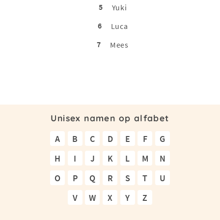
5
Yuki
6
Luca
7
Mees
Unisex namen op alfabet
A
B
C
D
E
F
G
H
I
J
K
L
M
N
O
P
Q
R
S
T
U
V
W
X
Y
Z