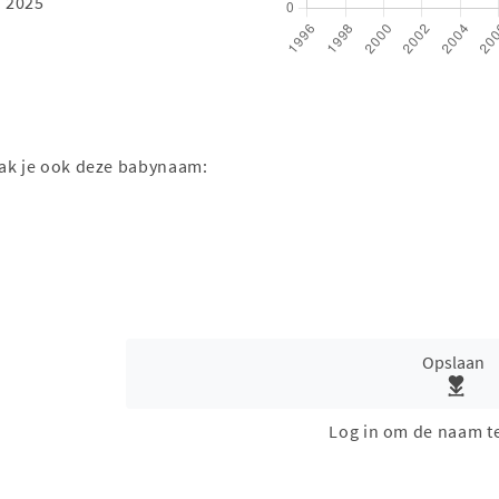
 2025
aak je ook deze babynaam:
Opslaan
Log in om de naam t