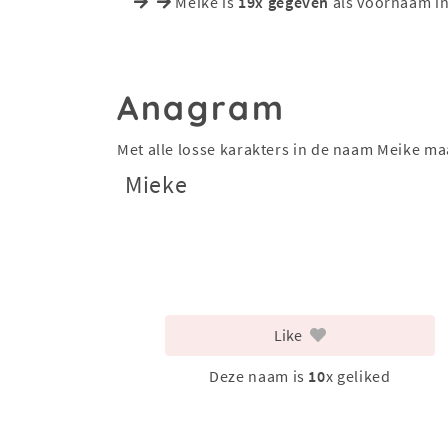
Meike is
19x gegeven
als voornaam in
Anagram
Met alle losse karakters in de naam Meike m
Mieke
Like
Deze naam is
10
x geliked