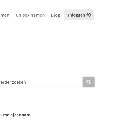
amen
Unisex namen
Blog
Inloggen
ls
meisjesnaam
.