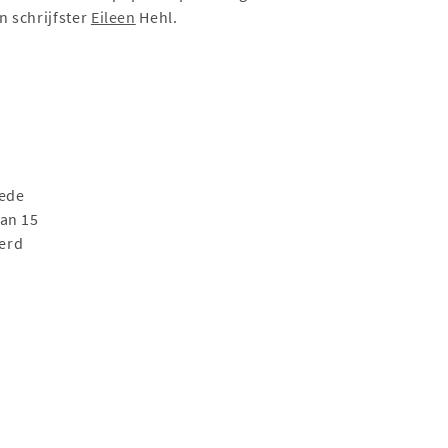
n schrijfster
Eileen
Hehl.
oede
van 15
werd