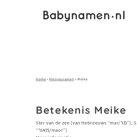
Home
»
Meisjesnamen
»
Meike
Betekenis Meike
Ster van de zee (van Hebreeuws “mar/מַר”), Schoonheid (van Hebreeuws
“מאור/maor”)