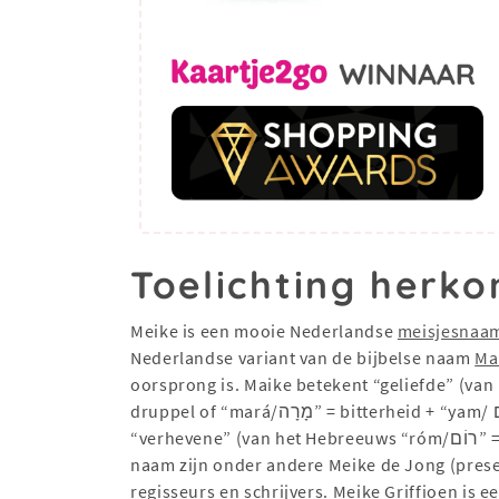
Toelichting herko
Meike is een mooie Nederlandse
meisjesnaa
Nederlandse variant van de bijbelse naam
Ma
oorsprong is. Maike betekent “geliefde” (van E
druppel of “mará/מָרָה” = bitterheid + “yam/ יָם” = zee) en “ster van de zee” (van Hebreeuws “מאור/maor” = ster/licht). Bovendien betekent Maike
“verhevene” (van het Hebreeuws “róm/רוֹם” = hoogte), “opstandigheid” (van het Hebreeuws “meri/מְרִי”) of “kinderwens”. Bekende dragers van de
naam zijn onder andere Meike de Jong (prese
regisseurs en schrijvers. Meike Griffioen is 