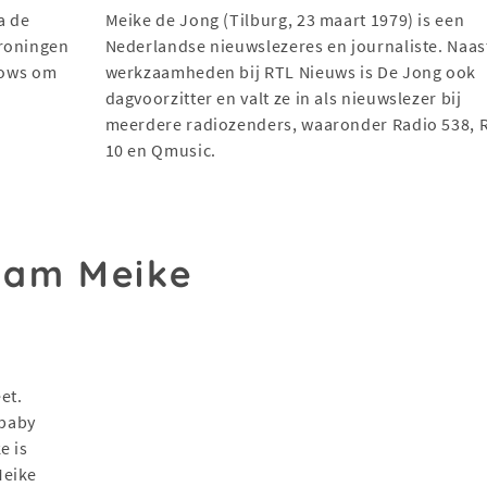
a de
Meike de Jong (Tilburg, 23 maart 1979) is een
Groningen
Nederlandse nieuwslezeres en journaliste. Naas
shows om
werkzaamheden bij RTL Nieuws is De Jong ook
dagvoorzitter en valt ze in als nieuwslezer bij
meerdere radiozenders, waaronder Radio 538, 
10 en Qmusic.
aam Meike
et.
 baby
e is
Meike