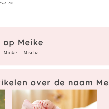
zowel de
n op Meike
Minke
Mischa
-
-
tikelen over de naam Me