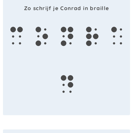
Zo schrijf je Conrad in braille
c
o
n
r
a
d