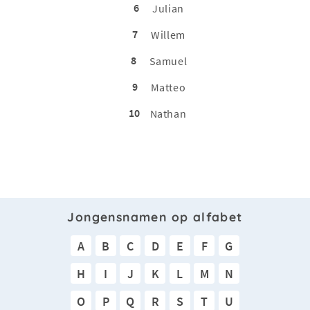
6
Julian
7
Willem
8
Samuel
9
Matteo
10
Nathan
Jongensnamen op alfabet
A
B
C
D
E
F
G
H
I
J
K
L
M
N
O
P
Q
R
S
T
U