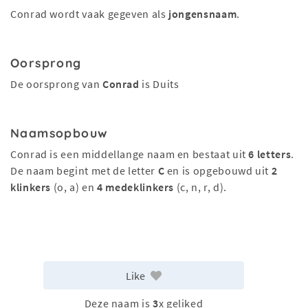
Conrad wordt vaak gegeven als
jongensnaam
.
Oorsprong
De oorsprong van
Conrad
is Duits
Naamsopbouw
Conrad is een middellange naam en bestaat uit
6 letters
.
De naam begint met de letter
C
en is opgebouwd uit
2
klinkers
(o, a) en
4 medeklinkers
(c, n, r, d).
Like
Deze naam is
3
x geliked