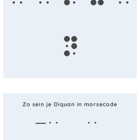
n
Zo sein je Diquan in morsecode
— · ·
· ·