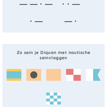
— — · —
· · —
· —
— ·
Zo sein je Diquan met nautische
seinvlaggen