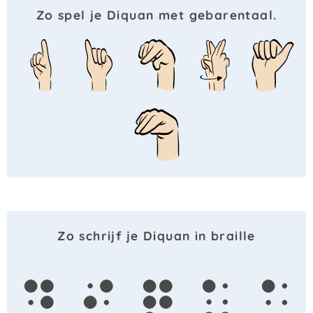
Zo spel je Diquan met gebarentaal.
Zo schrijf je Diquan in braille
d
i
q
u
a