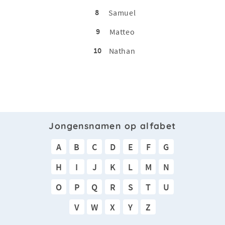
8
Samuel
9
Matteo
10
Nathan
Jongensnamen op alfabet
A
B
C
D
E
F
G
H
I
J
K
L
M
N
O
P
Q
R
S
T
U
V
W
X
Y
Z