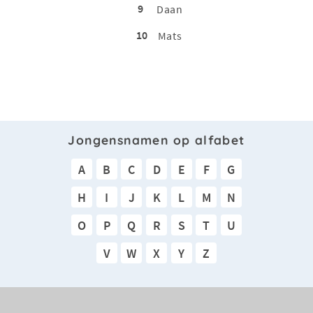
9
Daan
10
Mats
Jongensnamen op alfabet
A
B
C
D
E
F
G
H
I
J
K
L
M
N
O
P
Q
R
S
T
U
V
W
X
Y
Z