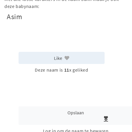
deze babynaam:
Asim
Like
Deze naam is
11
x geliked
Opslaan
Log in om de naam te bewaren