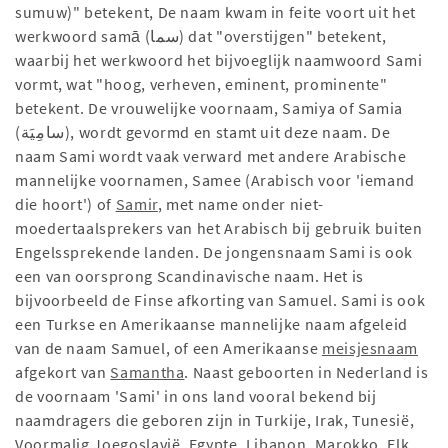
sumuw)" betekent, De naam kwam in feite voort uit het
werkwoord samā (سما) dat "overstijgen" betekent,
waarbij het werkwoord het bijvoeglijk naamwoord Sami
vormt, wat "hoog, verheven, eminent, prominente"
betekent. De vrouwelijke voornaam, Samiya of Samia
(سامِيَة), wordt gevormd en stamt uit deze naam. De
naam Sami wordt vaak verward met andere Arabische
mannelijke voornamen, Samee (Arabisch voor 'iemand
die hoort') of
Samir
, met name onder niet-
moedertaalsprekers van het Arabisch bij gebruik buiten
Engelssprekende landen. De jongensnaam Sami is ook
een van oorsprong Scandinavische naam. Het is
bijvoorbeeld de Finse afkorting van Samuel. Sami is ook
een Turkse en Amerikaanse mannelijke naam afgeleid
van de naam Samuel, of een Amerikaanse
meisjesnaam
afgekort van
Samantha
. Naast geboorten in Nederland is
de voornaam 'Sami' in ons land vooral bekend bij
naamdragers die geboren zijn in Turkije, Irak, Tunesië,
Voormalig Joegoslavië, Egypte, Libanon, Marokko. Elk