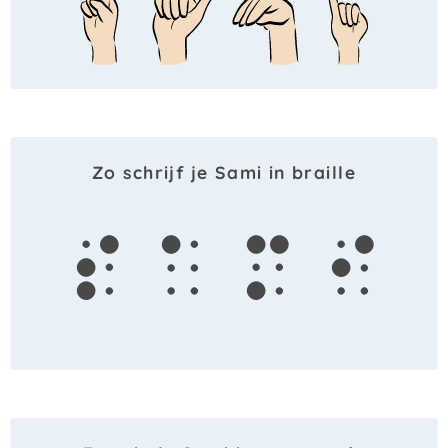
Zo schrijf je Sami in braille
s
a
m
i