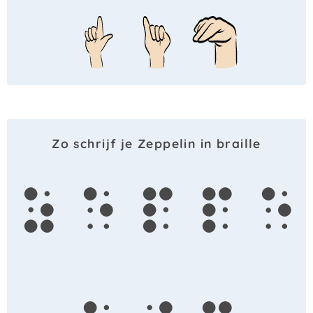
Zo schrijf je Zeppelin in braille
z
e
p
p
e