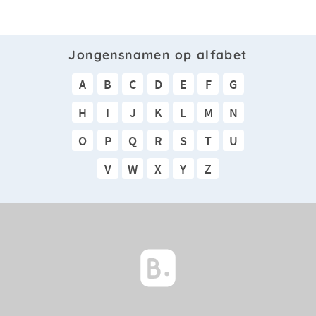
Jongensnamen op alfabet
A
B
C
D
E
F
G
H
I
J
K
L
M
N
O
P
Q
R
S
T
U
V
W
X
Y
Z