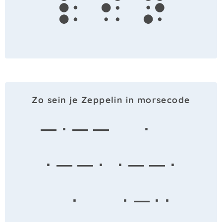
l
i
n
Zo sein je Zeppelin in morsecode
— · — —
·
· — — ·
· — — ·
·
· — · ·