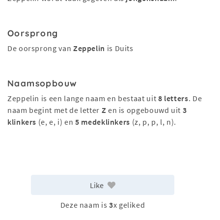
Oorsprong
De oorsprong van
Zeppelin
is Duits
Naamsopbouw
Zeppelin is een lange naam en bestaat uit
8 letters
. De
naam begint met de letter
Z
en is opgebouwd uit
3
klinkers
(e, e, i) en
5 medeklinkers
(z, p, p, l, n).
Like
Deze naam is
3
x geliked