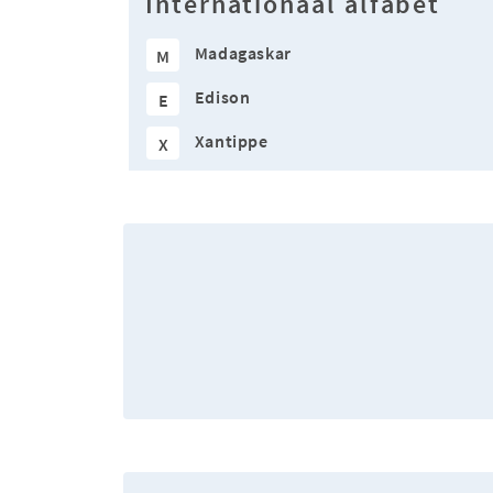
Internationaal alfabet
Madagaskar
M
Edison
E
Xantippe
X