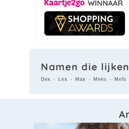
Namen die lijke
Dex
Lex
Max
Mees
Mels
-
-
-
-
A