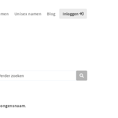
amen
Unisex namen
Blog
Inloggen
jongensnaam
.