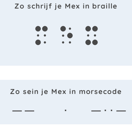
Zo schrijf je Mex in braille
m
e
x
Zo sein je Mex in morsecode
— —
·
— · · —