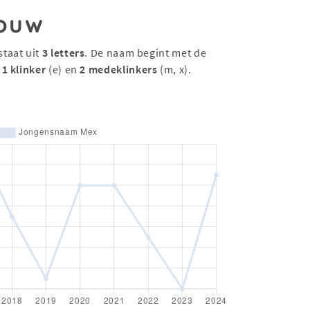
ouw
staat uit
3 letters
. De naam begint met de
t
1 klinker
(e) en
2 medeklinkers
(m, x).