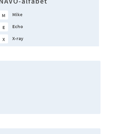
NAVO-alfabet
Mike
M
Echo
E
X-ray
X