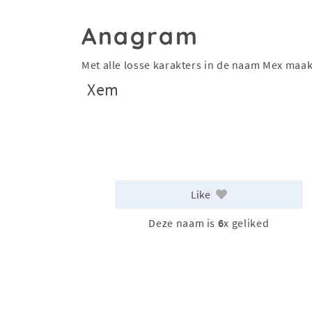
Anagram
Met alle losse karakters in de naam Mex maa
Xem
Like
Deze naam is
6
x geliked