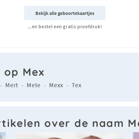
Bekijk alle geboortekaartjes
...en bestel een gratis proefdruk!
n op Mex
Mert
Mete
Mexx
Tex
-
-
-
-
rtikelen over de naam M