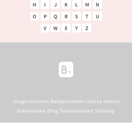
H
I
J
K
L
M
N
O
P
Q
R
S
T
U
V
W
X
Y
Z
Jongensnamen
Meisjesnamen
Unisex namen
Babynamen Blog
Samenwerken
Sitemap