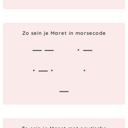
Zo sein je Maret in morsecode
— —
· —
· — ·
·
—