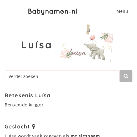
Menu
Luísa
Betekenis Luísa
Beroemde krijger
Geslacht
Luísa wordt vaak gegeven als
meisjesnaam
.