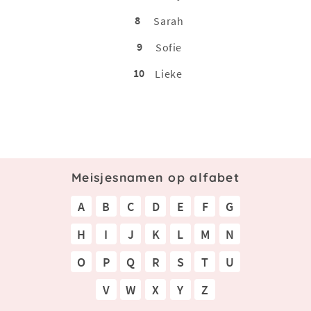
8
Sarah
9
Sofie
10
Lieke
Meisjesnamen op alfabet
A
B
C
D
E
F
G
H
I
J
K
L
M
N
O
P
Q
R
S
T
U
V
W
X
Y
Z