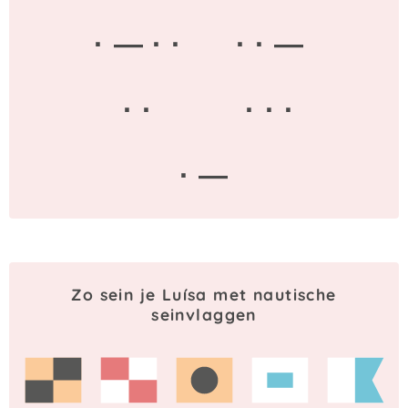
· — · ·
· · —
· ·
· · ·
· —
Zo sein je Luísa met nautische
seinvlaggen