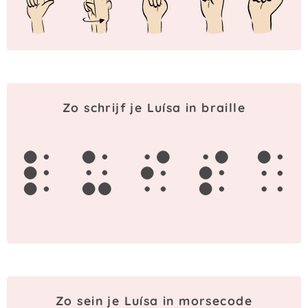
Zo schrijf je Luísa in braille
l
u
i
s
a
Zo sein je Luísa in morsecode